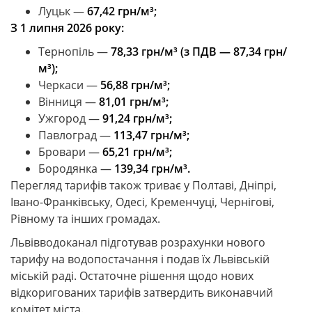
Луцьк —
67,42 грн/м³;
З 1 липня 2026 року:
Тернопіль —
78,33 грн/м³ (з ПДВ — 87,34 грн/
м³);
Черкаси —
56,88 грн/м³;
Вінниця —
81,01 грн/м³;
Ужгород —
91,24 грн/м³;
Павлоград —
113,47 грн/м³;
Бровари —
65,21 грн/м³;
Бородянка —
139,34 грн/м³.
Перегляд тарифів також триває у Полтаві, Дніпрі,
Івано-Франківську, Одесі, Кременчуці, Чернігові,
Рівному та інших громадах.
Львівводоканал підготував розрахунки нового
тарифу на водопостачання і подав їх Львівській
міській раді. Остаточне рішення щодо нових
відкоригованих тарифів затвердить виконавчий
комітет міста.