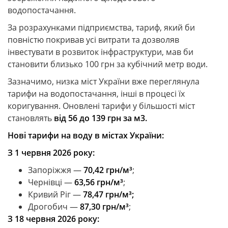
водопостачання.
За розрахунками підприємства, тариф, який би
повністю покривав усі витрати та дозволяв
інвестувати в розвиток інфраструктури, мав би
становити близько 100 грн за кубічний метр води.
Зазначимо, низка міст України вже переглянула
тарифи на водопостачання, інші в процесі їх
коригування. Оновлені тарифи у більшості міст
становлять
від 56 до 139 грн за м
3
.
Нові тарифи на воду в містах України:
З 1 червня 2026 року:
Запоріжжя —
70,42 грн/м³
;
Чернівці —
63,56 грн/м³
;
Кривий Ріг —
78,47 грн/м³;
Дрогобич —
87,30 грн/м³
;
З 18 червня 2026 року: