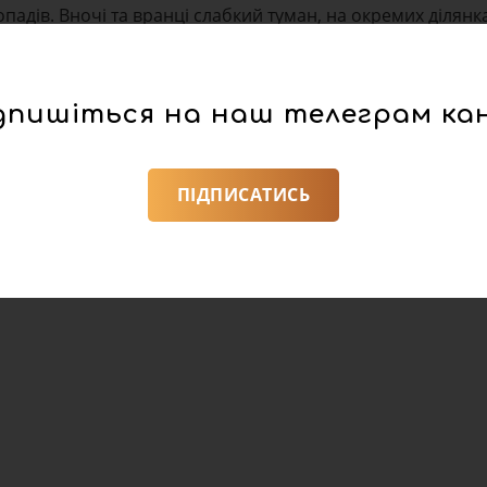
опадів. Вночі та вранці слабкий туман, на окремих ділянк
ура вночі 6 – 11° морозу, вдень 1 – 6° тепла.
а вранці слабкий туман. Вітер південно-східний, 5 – 10 м/с
дпишіться на наш телеграм ка
 повітря зменшиться.
ПІДПИСАТИСЬ