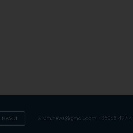
lviv.m.news@gmail.com
+38068 497 4
З НАМИ