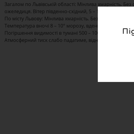
Загалом по Львівській області: Мінлива хмарність. Без 
ожеледиця. Вітер південно-східний, 5 – 10 м/с. Температ
По місту Львову: Мінлива хмарність. Без опадів. Вночі т
Температура вночі 8 – 10° морозу, вдень 3 – 5° тепла.
Пі
Погіршення видимості в тумані 500 – 1000 м.
Атмосферний тиск слабо падатиме, відносна вологість