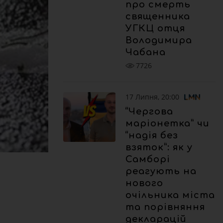
про смерть
священника
УГКЦ отця
Володимира
Чабана
7726
17 Липня, 20:00
“Чергова
маріонетка” чи
“надія без
взяток”: як у
Самборі
реагують на
нового
очільника міста
та порівняння
декларацій