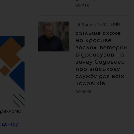
7181
24 Липня, 15:34
«Більше схоже
на красиве
гасло»: ветеран
відреагував на
заяву Садового
про військову
службу для всіх
чоловіків
5588
реклама
етцентру