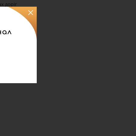
ах доріг
.
нал