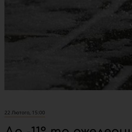
22 Лютого, 15:00
До -11° та ожеледи