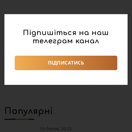
реклама
Підпишіться на наш
телеграм канал
Поділитися:
Погода
0
ПІДПИСАТИСЬ
2019
Популярні
13 Липня, 10:23