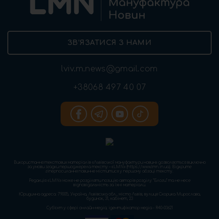
ЗВ’ЯЗАТИСЯ З НАМИ
lviv.m.news@gmail.com
+38068 497 40 07
Використання текстових матеріалів «Львівської мануфактури новин» дозволяється виключно
за умови згадки першоджерела тексту – «LMN» (https://www.lmn.in.ua). Відкрите
гіперпосилання повинне міститися у першому абзаці тексту.
Редакція «LMN» може не розділяти позицію авторів розділу “Блоги” та не несе
відповідальність за їхні матеріали.
Юридична адреса: 79005, Україна, Львівська обл., місто Львів, вулиця Скорика Мирослава,
будинок, 31, кабінет, 23
Cуб'єкт у сфері онлайн-медіа; ідентифікатор медіа - R40-03621