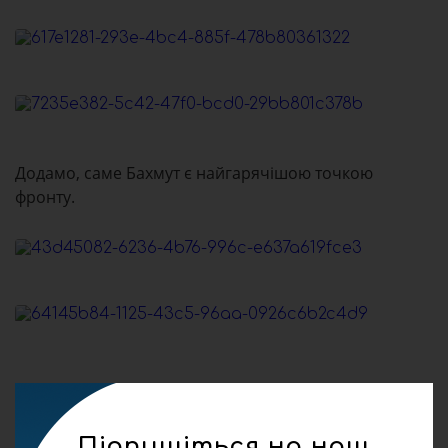
Додамо, саме Бахмут є найгарячішою точкою
фронту.
Підпишіться на наш