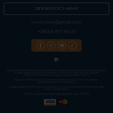
ЗВ’ЯЗАТИСЯ З НАМИ
lviv.m.news@gmail.com
+38068 497 40 07
Використання текстових матеріалів «Львівської мануфактури новин» дозволяється виключно
за умови згадки першоджерела тексту – «LMN» (https://www.lmn.in.ua). Відкрите
гіперпосилання повинне міститися у першому абзаці тексту.
Редакція «LMN» може не розділяти позицію авторів розділу “Блоги” та не несе
відповідальність за їхні матеріали.
Юридична адреса: 79005, Україна, Львівська обл., місто Львів, вулиця Скорика Мирослава,
будинок, 31, кабінет, 23
Cуб'єкт у сфері онлайн-медіа; ідентифікатор медіа - R40-03621