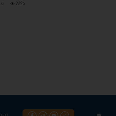
0
2226
0 07