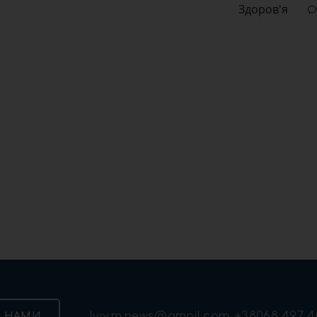
Здоров'я
lviv.m.news@gmail.com
+38068 497 4
З НАМИ