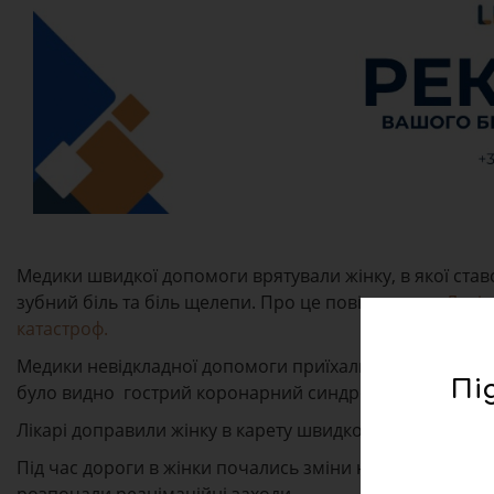
Медики швидкої допомоги врятували жінку, в якої ставс
зубний біль та біль щелепи. Про це повідомили у
Львів
катастроф.
Медики невідкладної допомоги приїхали на виклик у се
Пі
було видно гострий коронарний синдром з елевацією S
Лікарі доправили жінку в карету швидкої допомоги та 
Під час дороги в жінки почались зміни на ЕКГ, шлуноч
розпочали реанімаційні заходи.