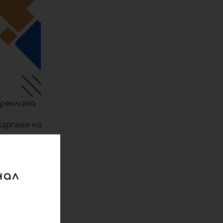
реклама
скаргами на
та медицини
ці, на якому
нал
ї лікування.
едики