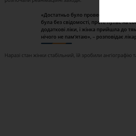
«Достатньо було провести один дефіб
була без свідомості, проте пульс на с
додаткові ліки, і жінка прийшла до тя
нічого не пам‘ятаю», – розповідає ліка
Наразі стан жінки стабільний, їй зробили ангіографію т