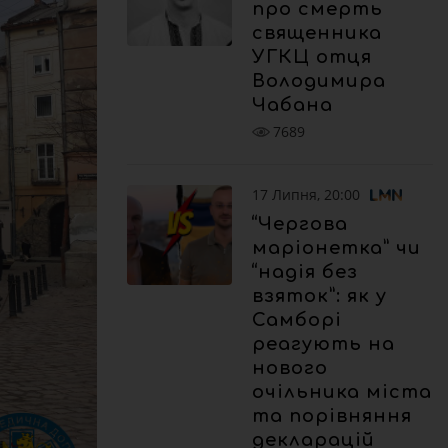
про смерть
священника
УГКЦ отця
Володимира
Чабана
7689
17 Липня, 20:00
“Чергова
маріонетка” чи
“надія без
взяток”: як у
Самборі
реагують на
нового
очільника міста
та порівняння
декларацій