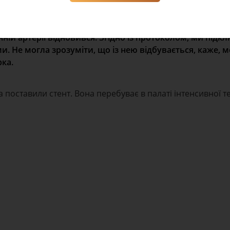
риляційний розряд, щоб відновився серцевий ритм. П
онній артерії відновився. Згідно із протоколом, ми під
ми. Не могла зрозуміти, що із нею відбувається, каже, 
рка.
а поставили стент. Вона перебуває в палаті інтенсивної те