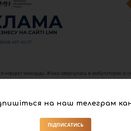
я інфаркт міокарда. Жінка звернулась в амбулаторію зі 
ському обласному центрі екстреної медичної допомоги 
ло Жовтанці, що неподалік Львова. Вони зробили ЕКГ жін
дпишіться на наш телеграм ка
T. Жінка була гемодинамічно стабільна.
підключили до монітору і продовжили почате в амбулаторі
кова тахікардія, яка перейшла у фібриляцію шлуночків. М
ПІДПИСАТИСЬ