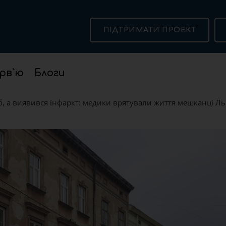
ПІДТРИМАТИ ПРОЕКТ
рв`ю
Блоги
б, а виявився інфаркт: медики врятували життя мешканці Л