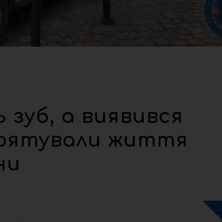
 зуб, а виявився
врятували життя
ни