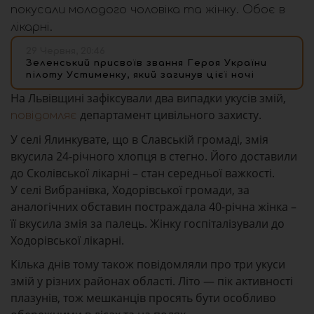
покусали молодого чоловіка та жінку. Обоє в
лікарні.
29 Червня, 20:46
Зеленський присвоїв звання Героя України
пілоту Устименку, який загинув цієї ночі
На Львівщині зафіксували два випадки укусів змій,
департамент цивільного захисту.
повідомляє
У селі Ялинкувате, що в Славській громаді, змія
вкусила 24-річного хлопця в стегно. Його доставили
до Сколівської лікарні – стан середньої важкості.
У селі Вибранівка, Ходорівської громади, за
аналогічних обставин постраждала 40-річна жінка –
її вкусила змія за палець. Жінку госпіталізували до
Ходорівської лікарні.
Кілька днів тому також повідомляли про три укуси
змій у різних районах області. Літо — пік активності
плазунів, тож мешканців просять бути особливо