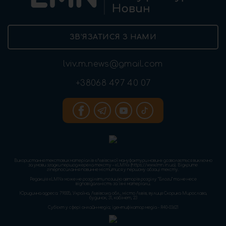
ЗВ’ЯЗАТИСЯ З НАМИ
lviv.m.news@gmail.com
+38068 497 40 07
Використання текстових матеріалів «Львівської мануфактури новин» дозволяється виключно
за умови згадки першоджерела тексту – «LMN» (https://www.lmn.in.ua). Відкрите
гіперпосилання повинне міститися у першому абзаці тексту.
Редакція «LMN» може не розділяти позицію авторів розділу “Блоги” та не несе
відповідальність за їхні матеріали.
Юридична адреса: 79005, Україна, Львівська обл., місто Львів, вулиця Скорика Мирослава,
будинок, 31, кабінет, 23
Cуб'єкт у сфері онлайн-медіа; ідентифікатор медіа - R40-03621