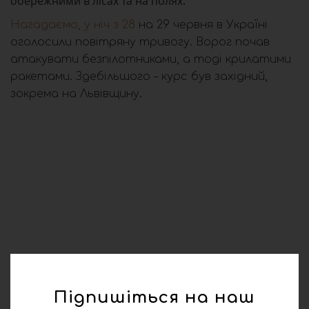
обережними в лісах та на полях.
Нагадаємо, у ніч з 28
на 29 червня в Україні
оголосили повітряну тривогу. Ворог почав
атакувати безпілотниками, а тоді крилатими
ракетами. Здебільшого – курс був західний,
зокрема на Львівщину.
Підпишіться на наш