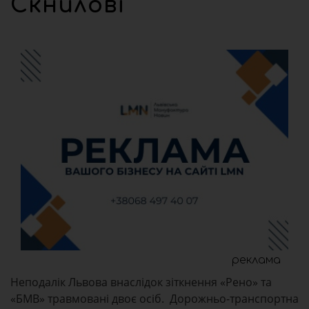
Скнилові
реклама
Неподалік Львова внаслідок зіткнення «Рено» та
«БМВ» травмовані двоє осіб. Дорожньо-транспортна