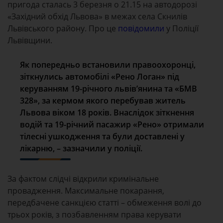
пригода сталась 3 березня о 21.15 на автодорозі
«Західний обхід Львова» в межах села Скнилів
Львівського району. Про це
повідомили
у Поліції
Львівщини.
Як попередньо встановили правоохоронці,
зіткнулись автомобілі «Рено Логан» під
керуванням 19-річного львів’янина та «БМВ
328», за кермом якого перебував житель
Львова віком 18 років. Внаслідок зіткнення
водій та 19-річний пасажир «Рено» отримали
тілесні ушкодження та були доставлені у
лікарню, – зазначили у поліції.
За фактом слідчі відкрили кримінальне
провадження. Максимальне покарання,
передбачене санкцією статті – обмеження волі до
трьох років, з позбавленням права керувати