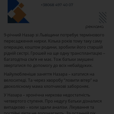
реклама
9-річний Назар зі Львіщини потребує термінового
пересадження нирки. Кілька років тому таку саму
операцію, коштом родини, зробили його старшій
рідній сестрі. Грошей на ще одну трансплантацію –
багатодітна сім’я не має. Тож батьки змушені
звертатися по допомогу до всіх небайдужих.
Найулюбленіше заняття Назара – кататися на
велосипеді. Та через хворобу “ловити вітер” на
двоколісному мама хлопчикові забороняє.
У Назара – хронічна ниркова недостатність
четвертого ступеня. Про недугу батьки дізналися
випадково – коли здали аналізи. Лікування та
постійні дієти не допомагають. За останній рік