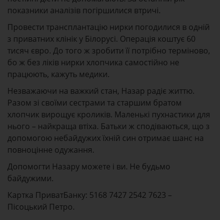
показники аналізів погіршилися втричі.
Провести трансплантацію нирки погодилися в одній
з приватних клінік у Білорусі. Операція коштує 60
тисяч євро. До того ж зробити її потрібно терміново,
бо ж без ліків нирки хлопчика самостійно не
працюють, кажуть медики.
Незважаючи на важкий стан, Назар радіє життю.
Разом зі своїми сестрами та старшим братом
хлопчик вирощує кроликів. Маленькі пухнастики для
нього – найкраща втіха. Батьки ж сподіваються, що з
допомогою небайдужих їхній син отримає шанс на
повноцінне одужання.
Допомогти Назару можете і ви. Не будьмо
байдужими.
Картка ПриватБанку: 5168 7427 2542 7623 –
Пісоцький Петро.