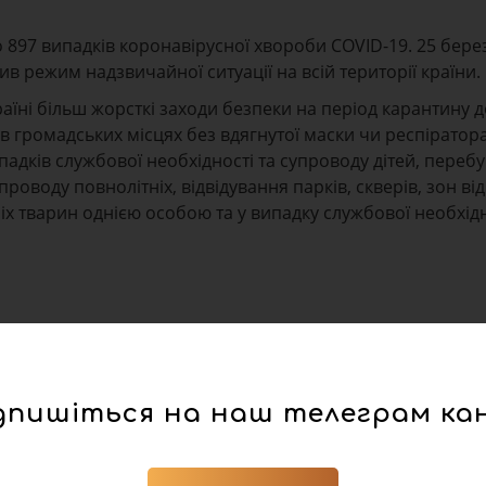
но 897 випадків коронавірусної хвороби COVID-19. 25 бере
ив режим надзвичайної ситуації на всій території країни.
аїні більш жорсткі заходи безпеки на період карантину д
в громадських місцях без вдягнутої маски чи респіратора
падків службової необхідності та супроводу дітей, переб
упроводу повнолітніх, відвідування парків, скверів, зон ві
х тварин однією особою та у випадку службової необхідн
дпишіться на наш телеграм ка