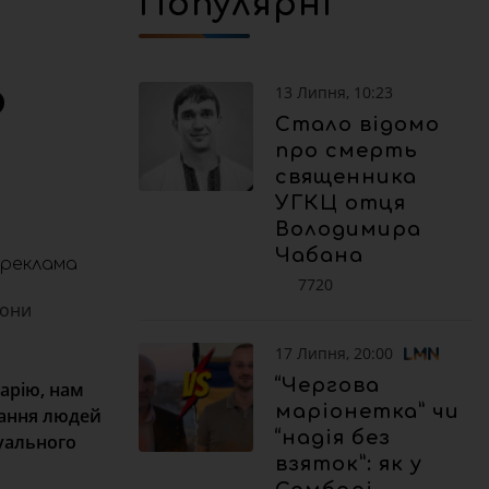
Популярні
р
13 Липня, 10:23
Стало відомо
про смерть
священника
УГКЦ отця
Володимира
Чабана
реклама
7720
рони
17 Липня, 20:00
“Чергова
нарію, нам
маріонетка” чи
вання людей
“надія без
дуального
взяток”: як у