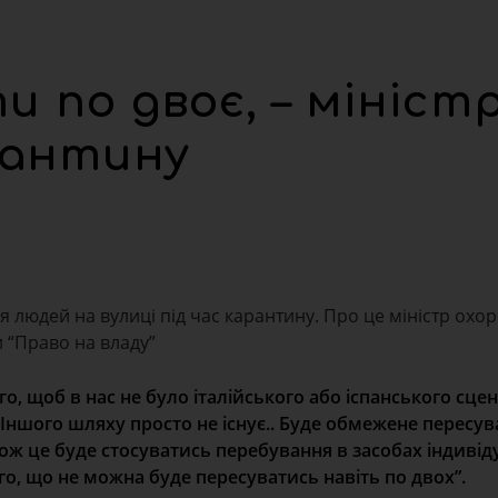
 по двоє, – мініст
рантину
я людей на вулиці під час карантину. Про це міністр охо
 “Право на владу”
го, щоб в нас не було італійського або іспанського сце
 Іншого шляху просто не існує.. Буде обмежене пересу
ож це буде стосуватись перебування в засобах індиві
го, що не можна буде пересуватись навіть по двох”.