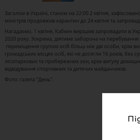
Загалом в Україні, станом на 22:00 2 квітня, зафіксова
міністрів продовжив карантин до 24 квітня та запровад
Нагадаємо, 1 квітня, Кабмін вирішив запровадити в Укр
2020 року. Зокрема, діятиме заборона на перебування 
переміщення групою осіб більш ніж дві особи, крім ви
громадських місцях осіб, які не досягли 16 років, без с
лісопаркових та прибережних зон, крім вигулу домашні
відвідування спортивних та дитячих майданчиків.
Фото: газета “День”.
Пі