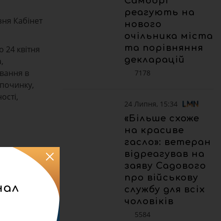
Самборі
реагують на
зня Кабінет
нового
очільника міста
та порівняння
о 24 квітня
декларацій
,
ування в
7178
дпочинку,
ості,
24 Липня, 15:34
«Більше схоже
на красиве
гасло»: ветеран
відреагував на
заяву Садового
про військову
нал
службу для всіх
чоловіків
5584