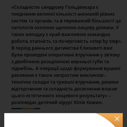
«Складністю синдрому Гольденхара є
поєднання великої кількості аномалій різних
систем та органів, та в переважній більшості це
патологія охоплює щелепно-лицеву ділянки. У
таких випадку є край важливою командна
робота, етапність та почерговість «step by step».
В період раннього дитинства Єлизаветі вже
були проведені оперативні втручання у звʼязку
з двобічною розщілиною верхньої губи та
піднебінь. А операції щодо формування вушної
раковини є також непростим викликом –
технічно складні та тривалі втручання, ризики
відторгнення та складність досягнення власне
цього естетичного кінцевого результату» –
розповідає дитячий хірург Юлія Хомин.
Спеціалісти і надалі підтримують звʼязок з
Єлизаветою та її родиною. На жаль, попри