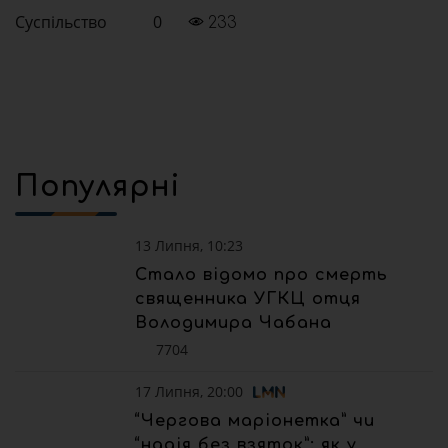
Суспільство
0
233
Популярні
13 Липня, 10:23
Стало відомо про смерть
священника УГКЦ отця
Володимира Чабана
7704
17 Липня, 20:00
“Чергова маріонетка” чи
“надія без взяток”: як у