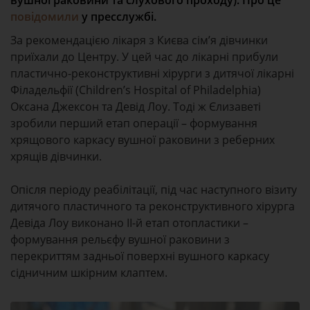
вушної раковини та слухового проходу). Про це
повідомили
у пресслужбі.
За рекомендацією лікаря з Києва сімʼя дівчинки
приїхали до Центру. У цей час до лікарні прибули
пластично-реконструктивні хірурги з дитячої лікарні
Філадельфії (Children’s Hospital of Philadelphia)
Оксана Джексон та Девід Лоу. Тоді ж Єлизаветі
зробили перший етап операції – формування
хрящового каркасу вушної раковини з реберних
хрящів дівчинки.
⠀
Опісля періоду реабілітації, під час наступного візиту
дитячого пластичного та реконструктивного хірурга
Девіда Лоу виконано ІІ-й етап отопластики –
формування рельєфу вушної раковини з
перекриттям задньої поверхні вушного каркасу
сідничним шкірним клаптем.