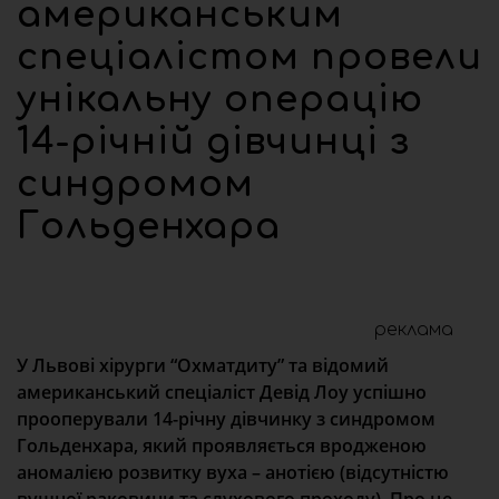
американським
спеціалістом провели
унікальну операцію
14-річній дівчинці з
синдромом
Гольденхара
реклама
У Львові хірурги “Охматдиту” та відомий
американський спеціаліст Девід Лоу успішно
прооперували 14-річну дівчинку з синдромом
Гольденхара, який проявляється вродженою
аномалією розвитку вуха – анотією (відсутністю