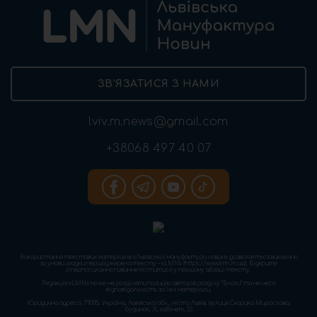
ЗВ’ЯЗАТИСЯ З НАМИ
lviv.m.news@gmail.com
+38068 497 40 07
Використання текстових матеріалів «Львівської мануфактури новин» дозволяється виключно
за умови згадки першоджерела тексту – «LMN» (https://www.lmn.in.ua). Відкрите
гіперпосилання повинне міститися у першому абзаці тексту.
Редакція «LMN» може не розділяти позицію авторів розділу “Блоги” та не несе
відповідальність за їхні матеріали.
Юридична адреса: 79005, Україна, Львівська обл., місто Львів, вулиця Скорика Мирослава,
будинок, 31, кабінет, 23