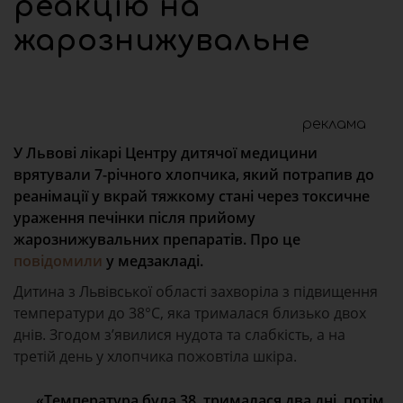
реакцію на
жарознижувальне
реклама
У Львові лікарі Центру дитячої медицини
врятували 7-річного хлопчика, який потрапив до
реанімації у вкрай тяжкому стані через токсичне
ураження печінки після прийому
жарознижувальних препаратів. Про це
повідомили
у медзакладі.
Дитина з Львівської області захворіла з підвищення
температури до 38°C, яка трималася близько двох
днів. Згодом з’явилися нудота та слабкість, а на
третій день у хлопчика пожовтіла шкіра.
«Температура була 38, трималася два дні, потім