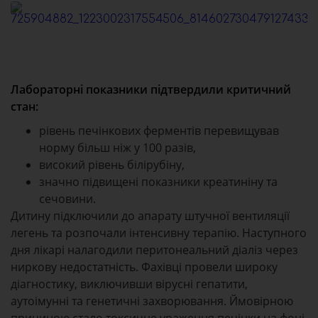
Лабораторні показники підтвердили критичний
стан:
рівень печінкових ферментів перевищував
норму більш ніж у 100 разів,
високий рівень білірубіну,
значно підвищені показники креатиніну та
сечовини.
Дитину підключили до апарату штучної вентиляції
легень та розпочали інтенсивну терапію. Наступного
дня лікарі налагодили перитонеальний діаліз через
ниркову недостатність. Фахівці провели широку
діагностику, виключивши вірусні гепатити,
аутоімунні та генетичні захворювання. Ймовірною