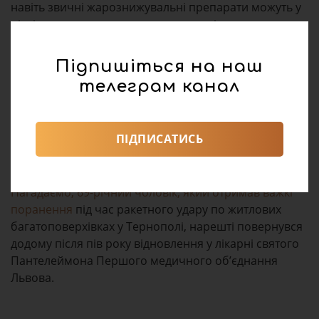
навіть звичні жарознижувальні препарати можуть у
рідкісних випадках спричиняти тяжкі ураження
органів.
Підпишіться на наш
Лікарі закликають батьків:
телеграм канал
не займатися самолікуванням,
не комбінувати препарати з однаковою діючою
речовиною,
ПІДПИСАТИСЬ
звертатися до лікаря, якщо температура у
дитини тримається понад 1–2 дні.
Нагадаємо, 69-річний чоловік, який отримав важкі
поранення
під час ракетного удару по житлових
багатоповерхівках у Тернополі, нарешті повернувся
додому після пів року відновлення у лікарні святого
Пантелеймона Першого медичного об’єднання
Львова.