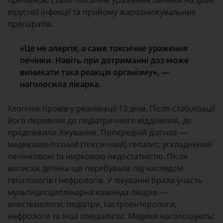
причиною стало токсичне ураження печінки на фоні
вірусної інфекції та прийому жарознижувальних
препаратів.
«Це не алергія, а саме токсичне ураження
печінки. Навіть при дотриманні доз може
виникати така реакція організму», —
наголосила лікарка.
Хлопчик провів у реанімації 13 днів. Після стабілізації
його перевели до педіатричного відділення, де
продовжили лікування. Попередній діагноз —
медикаментозний (токсичний) гепатит, ускладнений
печінковою та нирковою недостатністю. Після
виписки дитина ще перебувала під наглядом
гепатологів і нефрологів. У лікуванні брала участь
мультидисциплінарна команда лікарів —
анестезіологи, педіатри, гастроентерологи,
нефрологи та інші спеціалісти. Медики наголошують: