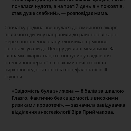
почалася нудота, а на третій день він пожовтів,
став дуже слабкий», — розповідає мама.
Спочатку родина звернулася до сімейного лікаря,
після чого дитину направили до районної лікарні.
Через погіршення стану хлопчика терміново
госпіталізували до Центру дитячої медицини. За
словами лікарів, пацієнт поступив у відділення
інтенсивної терапії з ознаками печінкової та
ниркової недостатності та енцефалопатією ІІІ
ступеня.
«Свідомість була знижена — 8 балів за шкалою
Глазго. Фактично без свідомості, з високими
ризиками кровотечі», — зазначила завідувачка
відділення анестезіології Віра Приймакова.