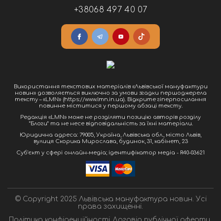
+38068 497 40 07
Використання текстових матеріалів «Львівської мануфактури
новин» дозволяється виключно за умови згадки першоджерела
тексту – «LMN» (https://www.lmn.in.ua). Відкрите гіперпосилання
повинне міститися у першому абзаці тексту.
Редакція «LMN» може не розділяти позицію авторів розділу
“Блоги” та не несе відповідальність за їхні матеріали.
Юридична адреса: 79005, Україна, Львівська обл., місто Львів,
вулиця Скорика Мирослава, будинок, 31, кабінет, 23
Cуб'єкт у сфері онлайн-медіа; ідентифікатор медіа - R40-03621
© Copyright 2025 Львівська мануфактура новин. Усі
права захищенні.
Політика конфіденційності
Договір публічної оферти