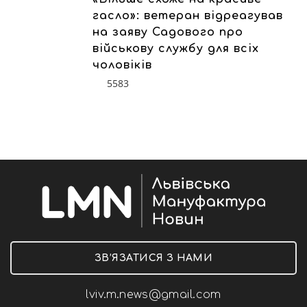
гасло»: ветеран відреагував
на заяву Садового про
військову службу для всіх
чоловіків
5583
ЗВ’ЯЗАТИСЯ З НАМИ
lviv.m.news@gmail.com