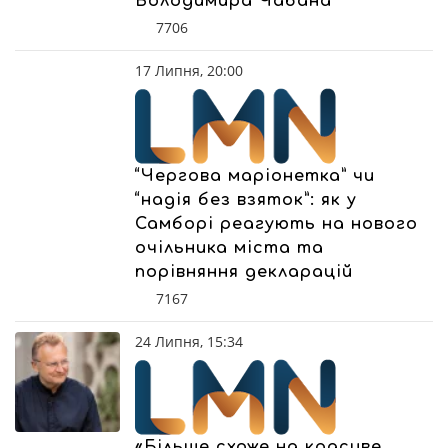
Володимира Чабана
7706
17 Липня, 20:00
“Чергова маріонетка” чи
“надія без взяток”: як у
Самборі реагують на нового
очільника міста та
порівняння декларацій
7167
24 Липня, 15:34
«Більше схоже на красиве