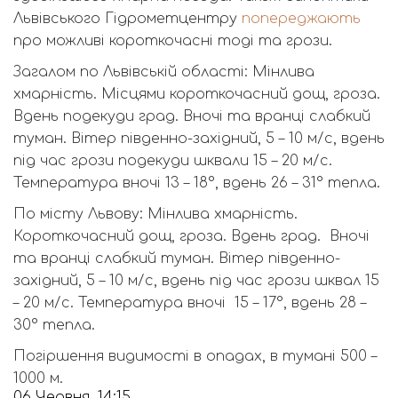
Львівського Гідрометцентру
попереджають
про можливі короткочасні тоді та грози.
Загалом по Львівській області: Мінлива
хмарність. Місцями короткочасний дощ, гроза.
Вдень подекуди град. Вночі та вранці слабкий
туман. Вітер південно-західний, 5 – 10 м/с, вдень
під час грози подекуди шквали 15 – 20 м/с.
Температура вночі 13 – 18°, вдень 26 – 31° тепла.
По місту Львову: Мінлива хмарність.
Короткочасний дощ, гроза. Вдень град.
Вночі
та вранці слабкий туман. Вітер південно-
західний, 5 – 10 м/с, вдень під час грози шквал 15
– 20 м/с. Температура вночі
15 – 17°, вдень 28 –
30° тепла.
Погіршення видимості в опадах, в тумані 500 –
1000 м.
06 Червня, 14:15