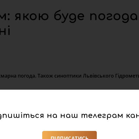
: якою буде погода
ні
 хмарна погода. Також синоптики Львівського Гідроме
 короткочасні дощі, грози. Вдень без істотних опадів. В
ратура вночі 10 – 15°, вдень 18 – 23° тепла.
 22° тепла.
дпишіться на наш телеграм ка
рушила до бабусі
немовля
з важкою вродженою вадою нирки.
ПІДПИСАТИСЬ