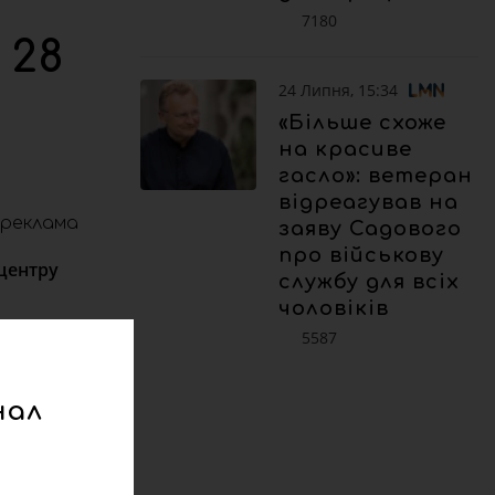
7180
 28
24 Липня, 15:34
«Більше схоже
на красиве
гасло»: ветеран
відреагував на
реклама
заяву Садового
про військову
тцентру
службу для всіх
чоловіків
ітер
5587
нал