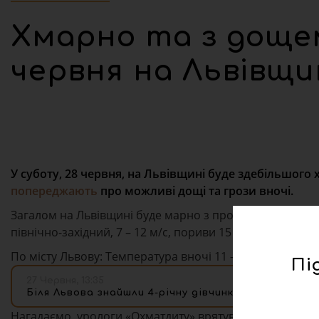
Хмарно та з дощем
червня на Львівщи
У суботу, 28 червня, на Львівщині буде здебільшого
попереджають
про можливі дощі та грози вночі.
Загалом на Львівщині буде марно з проясненнями. Вночі
північно-західний, 7 – 12 м/с, пориви 15 – 20 м/с. Темпе
По місту Львову: Температура вночі 11 – 13°, вдень 20 –
Пі
27 Червня, 13:35
Біля Львова знайшли 4-річну дівчинку, яка сама ви
Нагадаємо, урологи «Охматдиту» врятували 1-місячне