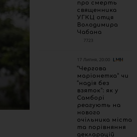
про смерть
священника
УГКЦ отця
Володимира
Чабана
7723
17 Липня, 20:00
“Чергова
маріонетка” чи
“надія без
взяток”: як у
Самборі
реагують на
нового
очільника міста
та порівняння
декларацій