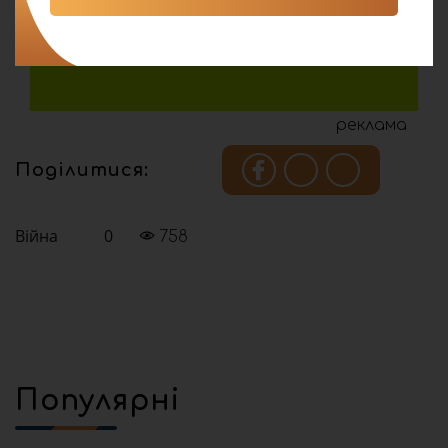
реклама
Поділитися:
Війна
0
758
Популярні