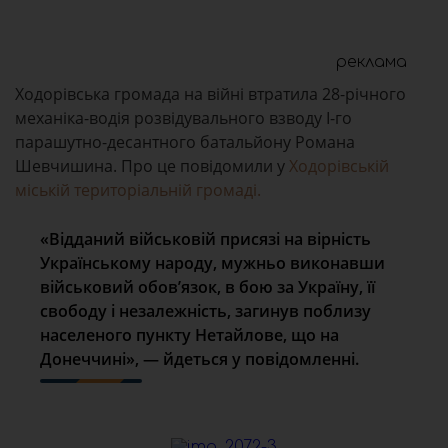
реклама
Ходорівська громада на війні втратила 28-річного
механіка-водія розвідувального взводу І-го
парашутно-десантного батальйону Романа
Шевчишина. Про це повідомили у
Ходорівській
міській територіальній громаді.
«Відданий військовій присязі на вірність
Українському народу, мужньо виконавши
військовий обовʼязок, в бою за Україну, її
свободу і незалежність, загинув поблизу
населеного пункту Нетайлове, що на
Донеччині», — йдеться у повідомленні.