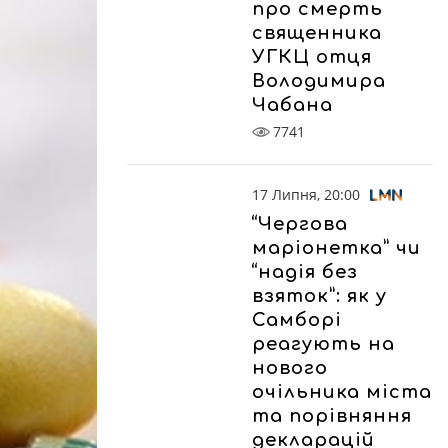
про смерть
священника
УГКЦ отця
Володимира
Чабана
7741
17 Липня, 20:00
“Чергова
маріонетка” чи
“надія без
взяток”: як у
Самборі
реагують на
нового
очільника міста
та порівняння
декларацій