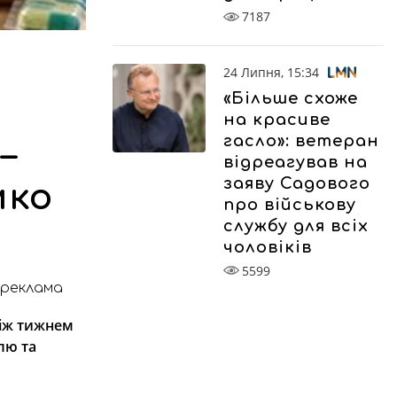
7187
24 Липня, 15:34
«Більше схоже
на красиве
гасло»: ветеран
–
відреагував на
заяву Садового
мко
про військову
службу для всіх
чоловіків
5599
реклама
ніж тижнем
лю та