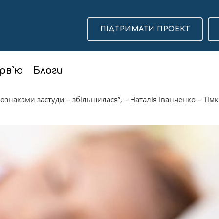
ПІДТРИМАТИ ПРОЕКТ
рв`ю
Блоги
з ознаками застуди – збільшилася”, – Наталія Іванченко – Тім