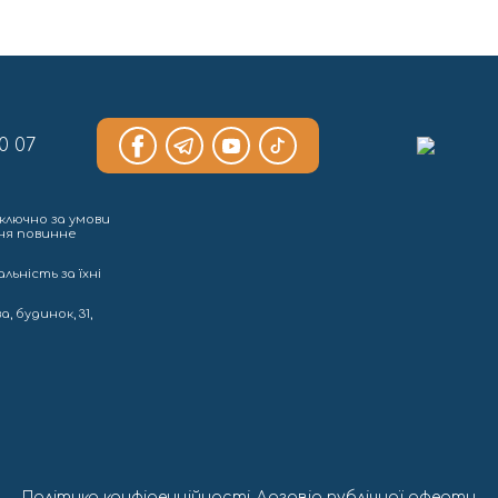
0 07
ключно за умови
ння повинне
льність за їхні
, будинок, 31,
Політика конфіденційності
Договір публічної оферти