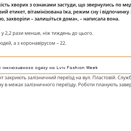
кість хворих з ознаками застуди, що звернулись по ме
ий етикет, вітамінізована їжа, режим сну і відпочинку
но, захворіли – залишіться дома
»,
– написала вона.
 у 2,2 рази менше, ніж тиждень до цього.
юдей, а з коронавірусом – 22.
інклюзивного одягу на Lviv Fashion Week
нт закриють залізничний переїзд на вул. Пластовій. Служ
ну в межах залізничного переїзду. Роботи планують заве