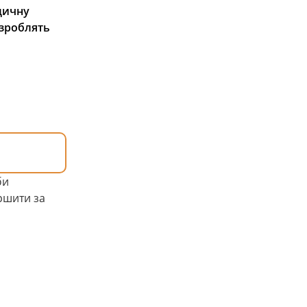
дичну
 зроблять
би
ршити за