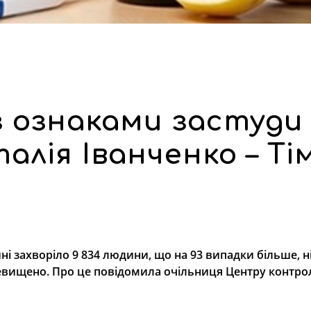
з ознаками застуди 
талія Іванченко – Ті
ині захворіло 9 834 людини, що на 93 випадки більше, 
еревищено. Про це повідомила очільниця Центру контро