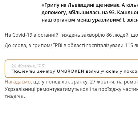
«Грипу на Львівщині ще немає. А кіль
допомогу, збільшилась на 93. Кашльов
наш організм менш уразливим! І, звіс
На Covid-19 а останній тиждень захворіло 86 людей, що
До слова, з грипом/ГРВІ в області госпіталізували 115 л
26 Жовтня, 17:51
Пацієнти центру UNBROKEN взяли участь у показі 
Нагадаємо
, що у понеділок зранку, 27 жовтня, на ремо
Укрзалізниці ремонтуватимуть колії та проїжджу части
тиждень.