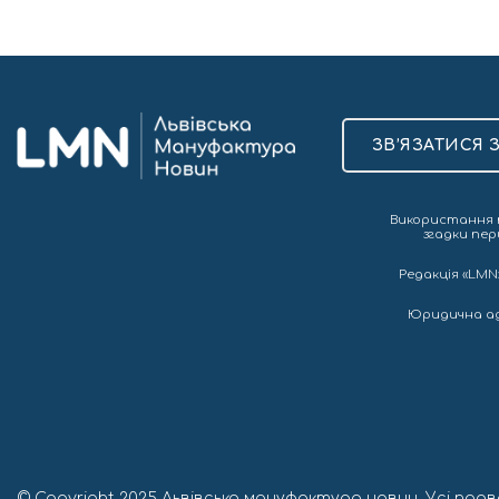
ЗВ’ЯЗАТИСЯ 
Використання т
згадки пер
Редакція «LMN»
Юридична адре
© Copyright 2025 Львівська мануфактура новин. Усі прав