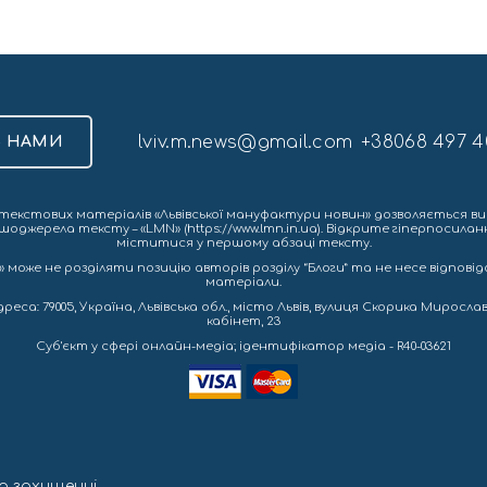
lviv.m.news@gmail.com
+38068 497 4
З НАМИ
екстових матеріалів «Львівської мануфактури новин» дозволяється ви
шоджерела тексту – «LMN» (https://www.lmn.in.ua). Відкрите гіперпосила
міститися у першому абзаці тексту.
 може не розділяти позицію авторів розділу “Блоги” та не несе відповіда
матеріали.
са: 79005, Україна, Львівська обл., місто Львів, вулиця Скорика Мирослава
кабінет, 23
Cуб'єкт у сфері онлайн-медіа; ідентифікатор медіа - R40-03621
а захищенні.