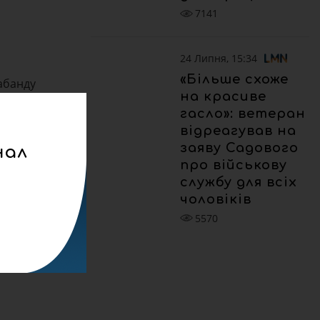
7141
24 Липня, 15:34
«Більше схоже
абанду
на красиве
гасло»: ветеран
відреагував на
заяву Садового
нал
про військову
службу для всіх
чоловіків
5570