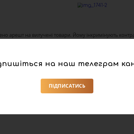
но арешт на вилучені товари. Йому інкримінують контр
дпишіться на наш телеграм ка
ПІДПИСАТИСЬ