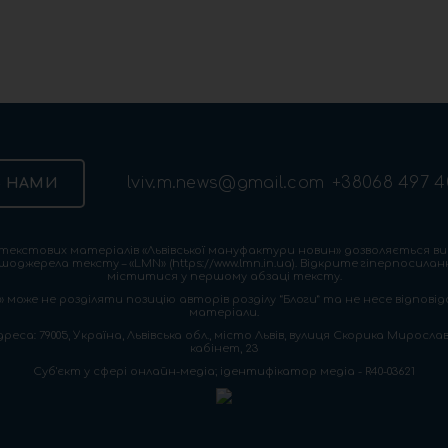
lviv.m.news@gmail.com
+38068 497 4
З НАМИ
екстових матеріалів «Львівської мануфактури новин» дозволяється ви
шоджерела тексту – «LMN» (https://www.lmn.in.ua). Відкрите гіперпосила
міститися у першому абзаці тексту.
 може не розділяти позицію авторів розділу “Блоги” та не несе відповіда
матеріали.
са: 79005, Україна, Львівська обл., місто Львів, вулиця Скорика Мирослава
кабінет, 23
Cуб'єкт у сфері онлайн-медіа; ідентифікатор медіа - R40-03621