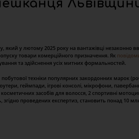
мешканця Львівщин
 який у лютому 2025 року на вантажівці незаконно вві
пропуску товари комерційного призначення. Як
повідом
рування та здійснення усіх митних формальностей.
 побутової техніки популярних закордонних марок (ро
утери, геймпади, ігрові консолі, мікрофони, павербанк
 косметичних засобів для волосся, 2 спортивні мотоци
ь, згідно проведених експертиз, становить понад 10 млн