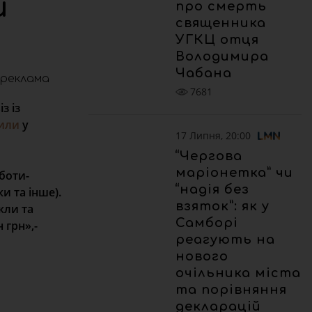
и
про смерть
священника
УГКЦ отця
Володимира
Чабана
реклама
7681
з із
или
у
17 Липня, 20:00
“Чергова
маріонетка” чи
боти-
“надія без
и та інше).
взяток”: як у
кли та
Самборі
 грн»,-
реагують на
нового
очільника міста
та порівняння
декларацій