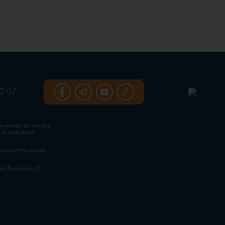
0 07
ключно за умови
ння повинне
льність за їхні
, будинок, 31,