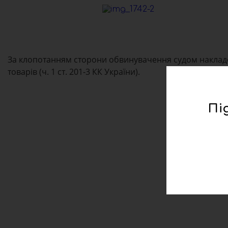
За клопотанням сторони обвинувачення судом накладе
товарів (ч. 1 ст. 201-3 КК України).
Пі