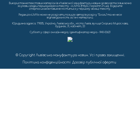
Використання текстових матеріалів «Львівської мануфактури новин» дозволяється виключно
за умови згадки першоджерела тексту – «LMN» (https://www.lmn.in.ua). Відкрите
гіперпосилання повинне міститися у першому абзаці тексту.
Редакція «LMN» може не розділяти позицію авторів розділу “Блоги” та не несе
відповідальність за їхні матеріали.
Юридична адреса: 79005, Україна, Львівська обл., місто Львів, вулиця Скорика Мирослава,
будинок, 31, кабінет, 23
Cуб'єкт у сфері онлайн-медіа; ідентифікатор медіа - R40-03621
© Copyright Львівська мануфактура новин. Усі права захищенні.
Політика конфіденційності
Договір публічної оферти