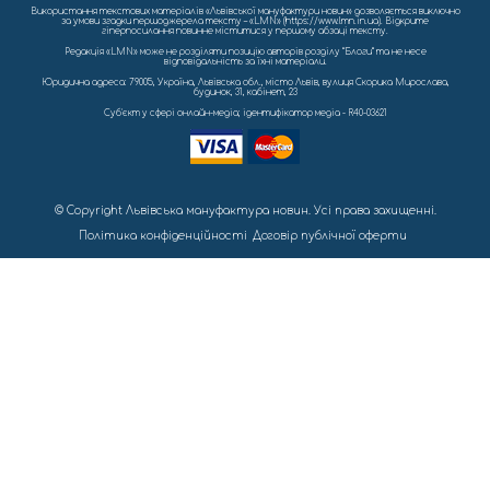
Використання текстових матеріалів «Львівської мануфактури новин» дозволяється виключно
за умови згадки першоджерела тексту – «LMN» (https://www.lmn.in.ua). Відкрите
гіперпосилання повинне міститися у першому абзаці тексту.
Редакція «LMN» може не розділяти позицію авторів розділу “Блоги” та не несе
відповідальність за їхні матеріали.
Юридична адреса: 79005, Україна, Львівська обл., місто Львів, вулиця Скорика Мирослава,
будинок, 31, кабінет, 23
Cуб'єкт у сфері онлайн-медіа; ідентифікатор медіа - R40-03621
© Copyright Львівська мануфактура новин. Усі права захищенні.
Політика конфіденційності
Договір публічної оферти