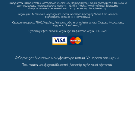
Використання текстових матеріалів «Львівської мануфактури новин» дозволяється виключно
за умови згадки першоджерела тексту – «LMN» (https://www.lmn.in.ua). Відкрите
гіперпосилання повинне міститися у першому абзаці тексту.
Редакція «LMN» може не розділяти позицію авторів розділу “Блоги” та не несе
відповідальність за їхні матеріали.
Юридична адреса: 79005, Україна, Львівська обл., місто Львів, вулиця Скорика Мирослава,
будинок, 31, кабінет, 23
Cуб'єкт у сфері онлайн-медіа; ідентифікатор медіа - R40-03621
© Copyright Львівська мануфактура новин. Усі права захищенні.
Політика конфіденційності
Договір публічної оферти