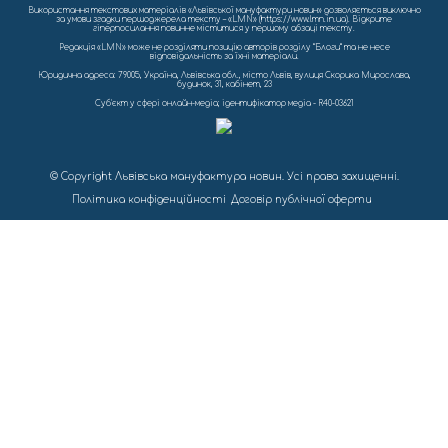
Використання текстових матеріалів «Львівської мануфактури новин» дозволяється виключно
за умови згадки першоджерела тексту – «LMN» (https://www.lmn.in.ua). Відкрите
гіперпосилання повинне міститися у першому абзаці тексту.
Редакція «LMN» може не розділяти позицію авторів розділу “Блоги” та не несе
відповідальність за їхні матеріали.
Юридична адреса: 79005, Україна, Львівська обл., місто Львів, вулиця Скорика Мирослава,
будинок, 31, кабінет, 23
Cуб'єкт у сфері онлайн-медіа; ідентифікатор медіа - R40-03621
© Copyright Львівська мануфактура новин. Усі права захищенні.
Політика конфіденційності
Договір публічної оферти