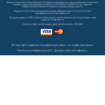
Використання текстових матеріалів «Львівської мануфактури новин» дозволяється виключно
за умови згадки першоджерела тексту – «LMN» (https://www.lmn.in.ua). Відкрите
гіперпосилання повинне міститися у першому абзаці тексту.
Редакція «LMN» може не розділяти позицію авторів розділу “Блоги” та не несе
відповідальність за їхні матеріали.
Юридична адреса: 79005, Україна, Львівська обл., місто Львів, вулиця Скорика Мирослава,
будинок, 31, кабінет, 23
Cуб'єкт у сфері онлайн-медіа; ідентифікатор медіа - R40-03621
© Copyright Львівська мануфактура новин. Усі права захищенні.
Політика конфіденційності
Договір публічної оферти