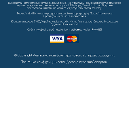
Використання текстових матеріалів «Львівської мануфактури новин» дозволяється виключно
за умови згадки першоджерела тексту – «LMN» (https://www.lmn.in.ua). Відкрите
гіперпосилання повинне міститися у першому абзаці тексту.
Редакція «LMN» може не розділяти позицію авторів розділу “Блоги” та не несе
відповідальність за їхні матеріали.
Юридична адреса: 79005, Україна, Львівська обл., місто Львів, вулиця Скорика Мирослава,
будинок, 31, кабінет, 23
Cуб'єкт у сфері онлайн-медіа; ідентифікатор медіа - R40-03621
© Copyright Львівська мануфактура новин. Усі права захищенні.
Політика конфіденційності
Договір публічної оферти