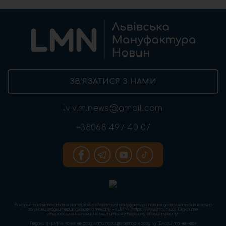
ЗВ’ЯЗАТИСЯ З НАМИ
lviv.m.news@gmail.com
+38068 497 40 07
Використання текстових матеріалів «Львівської мануфактури новин» дозволяється виключно
за умови згадки першоджерела тексту – «LMN» (https://www.lmn.in.ua). Відкрите
гіперпосилання повинне міститися у першому абзаці тексту.
Редакція «LMN» може не розділяти позицію авторів розділу “Блоги” та не несе