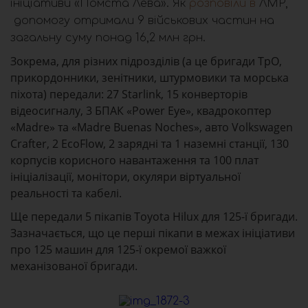
ініціативи «Помста Лева». Як
розповіли в
ЛМР,
допомогу отримали 9 військових частин на
загальну суму понад 16,2 млн грн.
Зокрема, для різних підрозділів (а це бригади ТрО,
прикордонники, зенітники, штурмовики та морська
піхота) передали: 27 Starlink, 15 конверторів
відеосигналу, 3 БПАК «Power Eye», квадрокоптер
«Madre» та «Madre Buenas Noches», авто Volkswagen
Crafter, 2 EcoFlow, 2 зарядні та 1 наземні станції, 130
корпусів корисного навантаження та 100 плат
ініціалізації, монітори, окуляри віртуальної
реальності та кабелі.
Ще передали 5 пікапів Toyota Hilux для 125-ї бригади.
Зазначається, що це перші пікапи в межах ініціативи
про 125 машин для 125-ї окремої важкої
механізованої бригади.