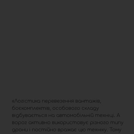
«Логістика перевезення вантажів,
боєкомплектів, особового складу
відбувається на автомобільній техніці. А
ворог активно використовує різного типу
дрони і постійно вражає цю техніку. Тому