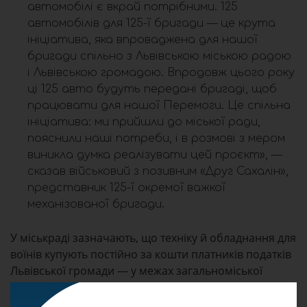
автомобілі є вкрай потрібними. 125
автомобілів для 125-ї бригади — це крута
ініціатива, яка впроваджена для нашої
бригади спільно з Львівською міською радою
і Львівською громадою. Впродовж цього року
ці 125 авто будуть передані бригаді, щоб
працювати для нашої Перемоги. Це спільна
ініціатива: ми прийшли до міської ради,
пояснили наші потреби, і в розмові з мером
виникла думка реалізувати цей проєкт», —
сказав військовий з позивним «Друг Сахалін»,
представник 125-ї окремої важкої
механізованої бригади.
У міськраді зазначають, що техніку й обладнання для
воїнів купують постійно за кошти платників податків
Львівської громади — у межах загальноміської
програми підтримки Збройних сил, на яку цього
року передбачено понад 1 мільярд гривень.