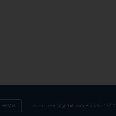
lviv.m.news@gmail.com
+38068 497 4
З НАМИ