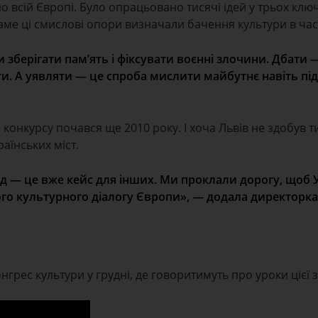
 всій Європі. Було опрацьовано тисячі ідей у трьох клю
саме ці смислові опори визначали бачення культури в час
 зберігати памʼять і фіксувати воєнні злочини. Дбати 
ти. А уявляти — це спроба мислити майбутнє навіть під
конкурсу почався ще 2010 року. І хоча Львів не здобув ти
аїнських міст.
ід — це вже кейс для інших. Ми проклали дорогу, щоб 
го культурного діалогу Європи», — додала директорка
грес культури у грудні, де говоритимуть про уроки цієї з