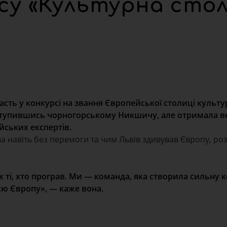
су «Культурна сто
сть у конкурсі на звання Європейської столиці культур
 поступившись чорногорському Никшичу, але отримала 
йських експертів.
ва навіть без перемоги та чим Львів здивував Європу, ро
 ті, хто програв. Ми — команда, яка створила сильну к
сю Європу», — каже вона.