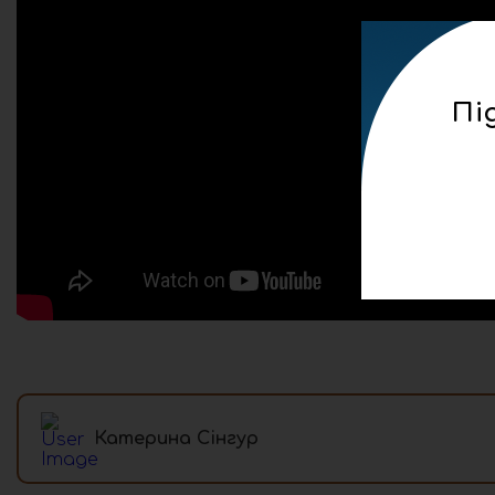
Пі
Катерина Сінгур