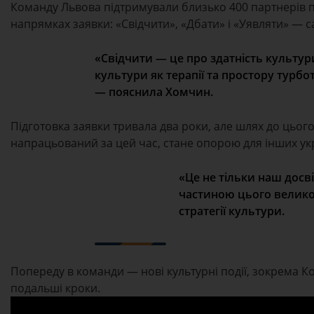
Команду Львова підтримували близько 400 партнерів по
напрямках заявки: «Свідчити», «Дбати» і «Уявляти» — 
«Свідчити — це про здатність культури
культури як терапії та простору турбо
— пояснила Хомчин.
Підготовка заявки тривала два роки, але шлях до цього 
напрацьований за цей час, стане опорою для інших укр
«Це не тільки наш досв
частиною цього велико
стратегії культури.
Попереду в команди — нові культурні події, зокрема Кон
подальші кроки.