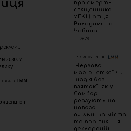
лиця
про смерть
священника
УГКЦ отця
Володимира
Чабана
7673
реклама
17 Липня, 20:00
и 2030. У
“Чергова
велику
маріонетка” чи
“надія без
зповіла
LMN
взяток”: як у
Самборі
реагують на
онцепцію і
нового
очільника міста
та порівняння
декларацій