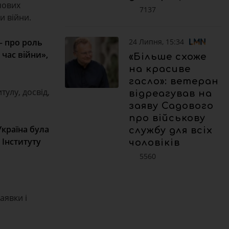
чових
7137
и війни.
24 Липня, 15:34
— про роль
 час війни»,
«Більше схоже
на красиве
гасло»: ветеран
тулу, досвід,
відреагував на
заяву Садового
про військову
Україна була
службу для всіх
 Інституту
чоловіків
5560
аявки і