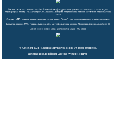
Використання текстових матеріалів «Львівської мануфактури новин» дозволяється виключно за умови згадки
першоджерела тексту – «LMN» (https://www.lmn.in.ua). Відкрите гіперпосилання повинне міститися у першому абзаці
тексту.
Редакція «LMN» може не розділяти позицію авторів розділу “Блоги” та не несе відповідальність за їхні матеріали.
Юридична адреса: 79005, Україна, Львівська обл., місто Львів, вулиця Скорика Мирослава, будинок, 31, кабінет, 23
Cуб'єкт у сфері онлайн-медіа; ідентифікатор медіа - R40-03621
© Copyright 2024 Львівська мануфактура новин. Усі права захищенні.
Політика конфіденційності
Договір публічної оферти