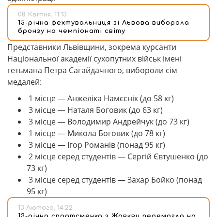
08 Квітня, 11:13
15-річна фехтувальниця зі Львова виборола
бронзу на чемпіонаті світу
Представники Львівщини, зокрема курсанти
Національної академії сухопутних військ імені
гетьмана Петра Сагайдачного, вибороли сім
медалей:
1 місце — Анжеліка Намєснік (до 58 кг)
3 місце — Наталя Боговик (до 63 кг)
3 місце — Володимир Андрейчук (до 73 кг)
1 місце — Микола Боговик (до 78 кг)
3 місце — Ігор Романів (понад 95 кг)
2 місце серед студентів — Сергій Євтушенко (до
73 кг)
3 місце серед студентів — Захар Бойко (понад
95 кг)
13 Лютого, 14:22
13-річна спортсменка з Жовкви перемогла на