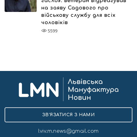
гасло»: ветеран відреагував
на заяву Садового про
військову службу для всіх
чоловіків
5599
ЗВ’ЯЗАТИСЯ З НАМИ
lviv.m.news@gmail.com