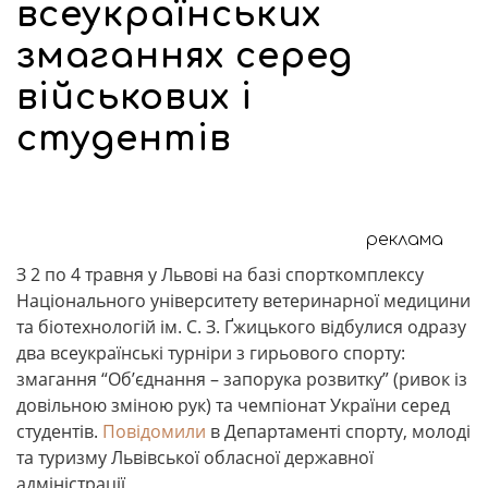
всеукраїнських
змаганнях серед
військових і
студентів
реклама
З 2 по 4 травня у Львові на базі спорткомплексу
Національного університету ветеринарної медицини
та біотехнологій ім. С. З. Ґжицького відбулися одразу
два всеукраїнські турніри з гирьового спорту:
змагання “Об’єднання – запорука розвитку” (ривок із
довільною зміною рук) та чемпіонат України серед
студентів.
Повідомили
в Департаменті спорту, молоді
та туризму Львівської обласної державної
адміністрації