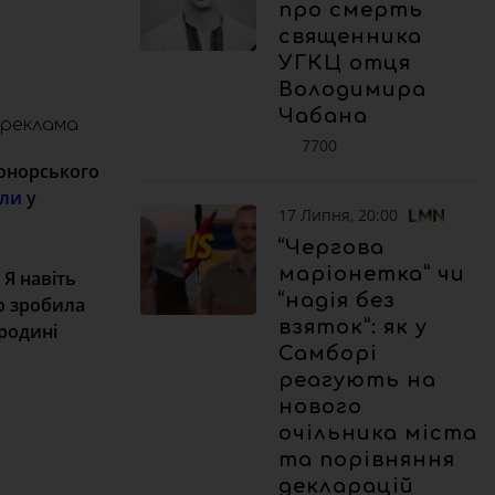
про смерть
священника
УГКЦ отця
Володимира
Чабана
реклама
7700
донорського
или
у
17 Липня, 20:00
“Чергова
маріонетка” чи
 Я навіть
“надія без
що зробила
взяток”: як у
 родині
Самборі
реагують на
нового
очільника міста
та порівняння
декларацій