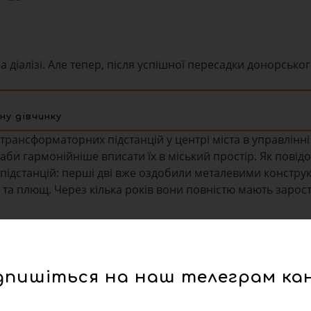
а діалізі. Але тепер, після успішної пересадки донорськог
ну дівчинку
рансформаторних підстанцій у центрі міста в управлінні
аби гармонійніше вписати їх в міський простір. Як повід
 підстанцій: перші дві вже оздобили металевими констру
 та плющ. Через кілька років вони повністю мають зарос
дпишіться на наш телеграм ка