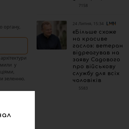
7158
24 Липня, 15:34
о органу,
«Більше схоже
на красиве
гасло»: ветеран
відреагував на
 архітектури
заяву Садового
омили у
про військову
кціями,
службу для всіх
ти зеленню.
чоловіків
5583
нал