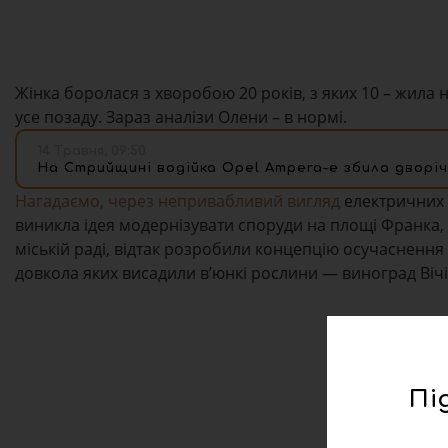
Жінка боролася з хворобою 20 років, з яких 10 – жила н
усе позаду. Зараз аналізи Олени – в нормі.
14 Травня, 09:50
На Стрийщині водійка Opel Ampera-e збила дворіч
Нагадаємо, через непривабливий вигляд
електричних т
виникла ідея модернізувати споруди на площі Франка, 
міській раді, відтак розробили концепцію осучаснення
довкола яких висадили в’юнкі рослини — виноград Вічі
Пі