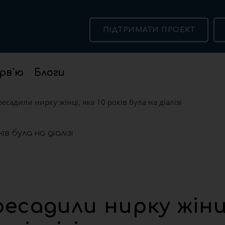
ПІДТРИМАТИ ПРОЕКТ
рв`ю
Блоги
ресадили нирку жінці, яка 10 років була на діалізі
ресадили нирку жінц