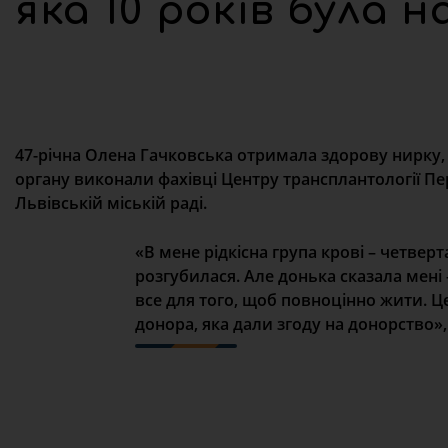
яка 10 років була на
47-річна Олена Гачковська отримала здорову нирку,
органу виконали фахівці Центру трансплантології П
Львівській міській раді.
«В мене рідкісна група крові – четверт
розгубилася. Але донька сказала мені
все для того, щоб повноцінно жити. Ц
донора, яка дали згоду на донорство»