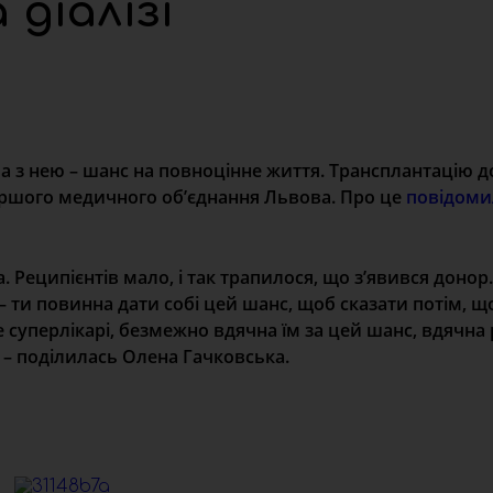
 діалізі
 а з нею – шанс на повноцінне життя. Трансплантацію 
ершого медичного об’єднання Львова. Про це
повідом
а. Реципієнтів мало, і так трапилося, що з’явився донор.
 – ти повинна дати собі цей шанс, щоб сказати потім, 
е суперлікарі, безмежно вдячна їм за цей шанс, вдячна
, – поділилась Олена Гачковська.