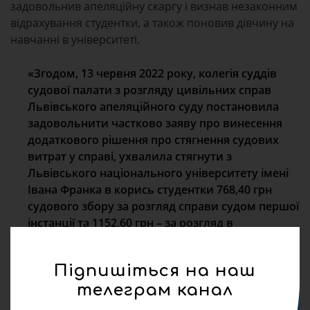
задовольнив апеляційну скаргу і визнав незаконним
відрахування студентки, а також поновив дівчину на
навчанні в університеті.
«Згодом, 13 червня 2022 року, колегія суддів
судової палати з розгляду цивільних справ
Львівського апеляційного суду постановила
задовольнити частково заяву про винесення
додаткового рішення про стягнення судових
витрат у справі, ухвалила стягнути з
Львівського національного університету імені
Івана Франка в корись студентки 768,40 грн
судового збору за розгляд справи судом першої
інстанції та 1152,60 грн – за розгляд в
апеляційній інстанції», – додали у суді.
Підпишіться на наш
Відтак студентку не лише поновили на навчанні, а й
телеграм канал
відшкодували судові витрати по справі.