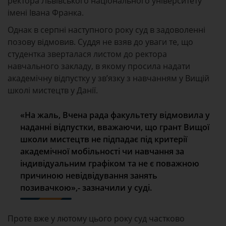
ректора Львівського національного університету
імені Івана Франка.
Однак в серпні наступного року суд в задоволенні
позову відмовив. Суддя не взяв до уваги те, що
студентка зверталася листом до ректора
навчального закладу, в якому просила надати
академічну відпустку у зв’язку з навчанням у Вищій
школі мистецтв у Данії.
«На жаль, Вчена рада факультету відмовила у
наданні відпустки, вважаючи, що грант Вищої
школи мистецтв не підпадає під критерії
академічної мобільності чи навчання за
індивідуальним графіком та не є поважною
причиною невідвідування занять
позивачкою»,- зазначили у суді.
Проте вже у лютому цього року суд частково