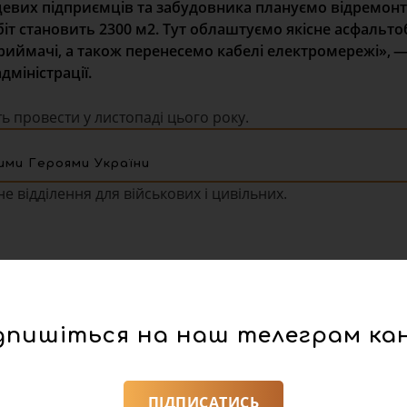
місцевих підприємців та забудовника плануємо відремон
біт становить 2300 м2. Тут облаштуємо якісне асфальт
риймачі, а також перенесемо кабелі електромережі», 
міністрації.
 провести у листопаді цього року.
ими Героями України
е відділення для військових і цивільних.
дпишіться на наш телеграм ка
ПІДПИСАТИСЬ