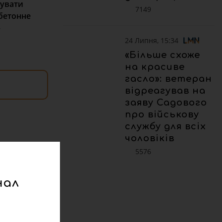
тувати
7149
обетонне
—
24 Липня, 15:34
«Більше схоже
на красиве
гасло»: ветеран
відреагував на
заяву Садового
про військову
службу для всіх
чоловіків
5576
нал