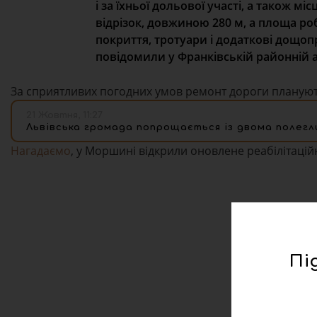
і за їхньої дольової участі, а також 
відрізок, довжиною 280 м, а площа ро
покриття, тротуари і додаткові дощоп
повідомили у Франківській районній ад
За сприятливих погодних умов ремонт дороги планують
21 Жовтня, 11:27
Львівська громада попрощається із двома полегл
Нагадаємо
, у Моршині відкрили оновлене реабілітаційн
Пі