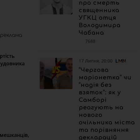
про смерть
священника
УГКЦ отця
Володимира
Чабана
реклама
7688
ртість
17 Липня, 20:00
абудовника
“Чергова
маріонетка” чи
“надія без
взяток”: як у
Самборі
реагують на
нового
очільника міста
та порівняння
 мешканців,
декларацій