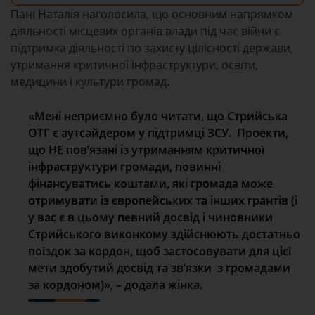
Пані Наталія наголосила, що основним напрямком
діяльності місцевих органів влади під час війни є
підтримка діяльності по захисту цілісності держави,
утримання критичної інфраструктури, освіти,
медицини і культури громад.
«Мені неприємно було читати, що Стрийська
ОТГ є аутсайдером у підтримці ЗСУ. Проекти,
що НЕ пов’язані із утриманням критичної
інфраструктури громади, повинні
фінансуватись коштами, які громада може
отримувати із європейських та інших грантів (і
у вас є в цьому певний досвід і чиновники
Стрийського виконкому здійснюють достатньо
поїздок за кордон, щоб застосовувати для цієї
мети здобутий досвід та зв’язки з громадами
за кордоном)», – додала жінка.