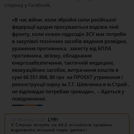
сторінці у Facebook.
«В час війни, коли збройні сили російської
федерації щодня просуваються вздовж лінії
фронту, коли кожен підрозділ ЗСУ має потреби
в закупівлі технічних засобів ведення розвідки,
ураження противника, захисту від БПЛА
противника, зв’язку, обладнання
енергозабезпечення, тактичній медицині,
евакуаційних засобах, витрачання коштів в
сумі 66 551 806, 80 грн на ПРОЕКТ утримання і
реконструкції парку ім.Т.Г. Шевченка в м.Стрий ,
не відповідає потребам громади», – йдеться у
повідомленні.
09 Жовтня, 17:38
У Стрию хочуть за 66,5 мільйонів гривень
відновити міський парк: деталі