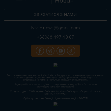
ЗВ’ЯЗАТИСЯ З НАМИ
lviv.m.news@gmail.com
+38068 497 40 07
Використання текстових матеріалів «Львівської мануфактури новин» дозволяється виключно
за умови згадки першоджерела тексту – «LMN» (https://www.lmn.in.ua). Відкрите
гіперпосилання повинне міститися у першому абзаці тексту.
Редакція «LMN» може не розділяти позицію авторів розділу “Блоги” та не несе
відповідальність за їхні матеріали.
Юридична адреса: 79005, Україна, Львівська обл., місто Львів, вулиця Скорика Мирослава,
будинок, 31, кабінет, 23
Cуб'єкт у сфері онлайн-медіа; ідентифікатор медіа - R40-03621