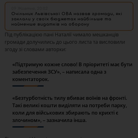
09 Жовтня, 20:02
Очільник Львівської ОВА назвав громади, які
заклали у своїх бюджетах найбільше та
найменше видатків на оборону
Під публікацією пані Наталії чимало мешканців
громади долучились до цього листа та висловили
згоду зі словами авторки:
«Підтримую кожне слово! В пріоритеті має бути
забезпечення ЗСУ», – написала одна з
коментаторок.
«Безтурботність тилу вбиває воїнів на фронті.
Такі великі кошти виділяти на потреби парку,
коли для військових збирають по крихті є
злочином», – зазначила інша.