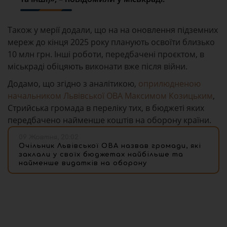
Також у мерії додали, що на на оновлення підземних
мереж до кінця 2025 року планують освоїти близько
10 млн грн. Інші роботи, передбачені проєктом, в
міськраді обіцяють виконати вже після війни.
Додамо, що згідно з аналітикою,
оприлюдненою
начальником Львівської ОВА Максимом Козицьким
,
Стрийська громада в переліку тих, в бюджеті яких
передбачено найменше коштів на оборону країни.
09 Жовтня, 20:02
Очільник Львівської ОВА назвав громади, які
заклали у своїх бюджетах найбільше та
найменше видатків на оборону