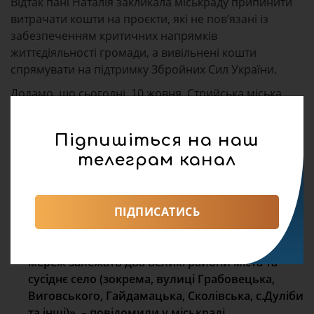
Відтак пані Наталія закликала міськраду припинити
витрачати кошти на проєкти, які не пов’язані із
забезпеченням критичних напрямків
життєдіяльності громади, а вивільнені кошти
спрямувати на підтримку Збройних Сил України.
Додамо, що сьогодні, 10 жовня, Стрийська міська
рада
опублікувала звернення
до громади щодо
тендеру про реконструкцію парку. Там ще раз
Підпишіться на наш
зазначили, що в планах міськради лише ремонт
телеграм канал
каналізації.
«Станом на зараз два каналізаційні колектори,
що під землею на території парку знаходяться в
ПІДПИСАТИСЬ
катастрофічному стані, водопровідні труби
діряві і потребують негайної заміни. Від цих
мереж залежать два великі райони міста та
сусіднє село (зокрема, вулиці Грабовецька,
Виговського, Гайдамацька, Сколівська, с.Дуліби
та інші)», – повідомили у міськраді.