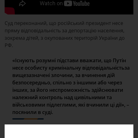
Суд переконаний, що російський президент несе
пряму відповідальність за депортацію населення,
зокрема дітей, з окупованих територій України до
РФ.
«Існують розумні підстави вважати, що Путін
несе особисту кримінальну відповідальністьза
вищезазначені злочини, за вчинення дій
безпосередньо, спільно з іншими або через
інших, за його неспроможність здійснювати
належний контроль над цивільними та
військовими підлеглими, які вчинили ці дії», –
посянили в суді.