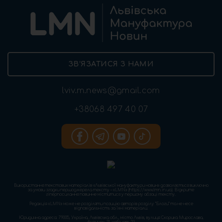
ЗВ’ЯЗАТИСЯ З НАМИ
lviv.m.news@gmail.com
+38068 497 40 07
Використання текстових матеріалів «Львівської мануфактури новин» дозволяється виключно
за умови згадки першоджерела тексту – «LMN» (https://www.lmn.in.ua). Відкрите
гіперпосилання повинне міститися у першому абзаці тексту.
Редакція «LMN» може не розділяти позицію авторів розділу “Блоги” та не несе
відповідальність за їхні матеріали.
Юридична адреса: 79005, Україна, Львівська обл., місто Львів, вулиця Скорика Мирослава,