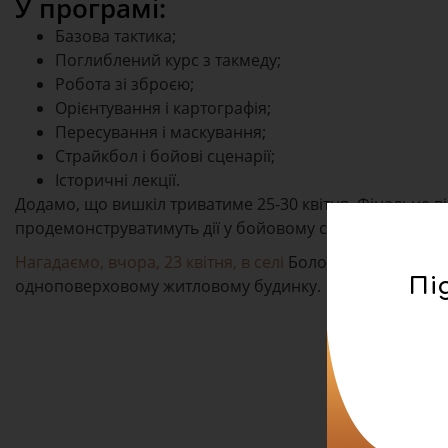
У програмі:
Базова тактика;
Поглиблений курс з такмеду;
Робота зі зброєю;
Орієнтування і картографія;
Пересування і маскування;
Страйкбол і бойові сценарії;
Історичні лекції.
Додамо, що вишкіл триватиме 25-30 квітня. Фінальне в
продемонструватимуть дії у бойовому сценарії, зокрем
Нагадаємо, вчора, 23 квітня, в селі
Боложинів на вулиці
Пі
одноповерховому житловому будинку.