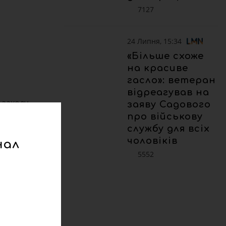
7127
24 Липня, 15:34
«Більше схоже
на красиве
гасло»: ветеран
відреагував на
 заходу
заяву Садового
про військову
службу для всіх
’яному
чоловіків
нал
5552