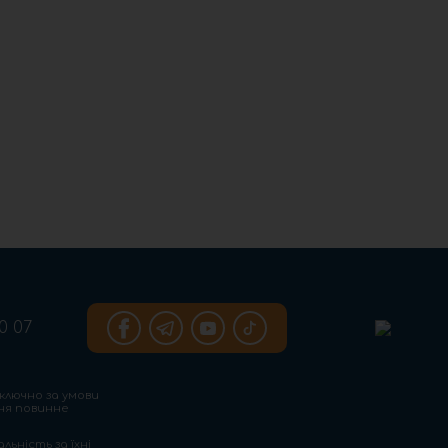
0 07
ключно за умови
ння повинне
льність за їхні