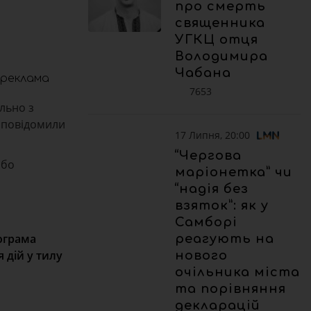
про смерть
священника
УГКЦ отця
Володимира
Чабана
реклама
7653
льно з
е повідомили
17 Липня, 20:00
“Чергова
або
маріонетка” чи
“надія без
взяток”: як у
Самборі
рограма
реагують на
 дій у тилу
нового
очільника міста
та порівняння
декларацій