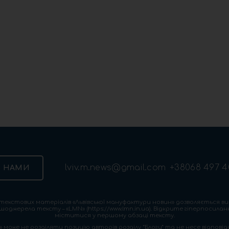
lviv.m.news@gmail.com
+38068 497 4
З НАМИ
екстових матеріалів «Львівської мануфактури новин» дозволяється ви
шоджерела тексту – «LMN» (https://www.lmn.in.ua). Відкрите гіперпосила
міститися у першому абзаці тексту.
 може не розділяти позицію авторів розділу “Блоги” та не несе відповіда