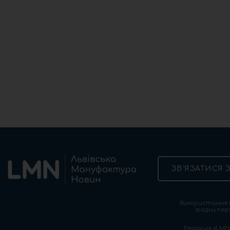
ЗВ’ЯЗАТИСЯ 
Використання т
згадки пер
Редакція «LMN»