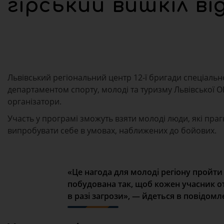
гірський вишкіл ві
Львівський регіональний центр 12-ї бригади спеціальн
департаментом спорту, молоді та туризму Львівської 
організатори.
Участь у програмі зможуть взяти молоді люди, які праг
випробувати себе в умовах, наближених до бойових.
«
Це нагода для молоді регіону пройти
побудована так, щоб кожен учасник отр
в разі загрози
»,
— йдеться в повідомле