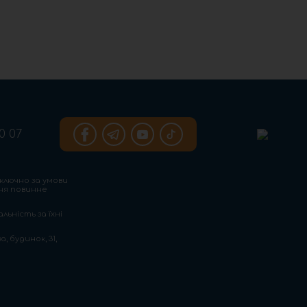
0 07
ключно за умови
ння повинне
льність за їхні
, будинок, 31,