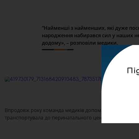
“Найменші з найменших, які дуже посп
народження набирався сил у наших не
додому», – розповіли медики.
Пі
Впродовж року команда медиків допомагала і поспіша
транспортувала до перинатального центру на лікування