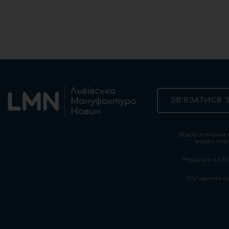
ЗВ’ЯЗАТИСЯ 
Використання т
згадки пер
Редакція «LMN»
Юридична адре