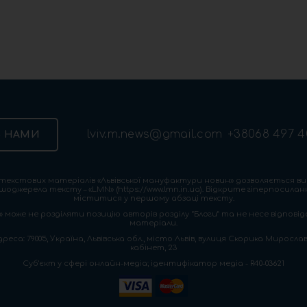
lviv.m.news@gmail.com
+38068 497 4
З НАМИ
екстових матеріалів «Львівської мануфактури новин» дозволяється ви
шоджерела тексту – «LMN» (https://www.lmn.in.ua). Відкрите гіперпосила
міститися у першому абзаці тексту.
 може не розділяти позицію авторів розділу “Блоги” та не несе відповіда
матеріали.
са: 79005, Україна, Львівська обл., місто Львів, вулиця Скорика Мирослава
кабінет, 23
Cуб'єкт у сфері онлайн-медіа; ідентифікатор медіа - R40-03621