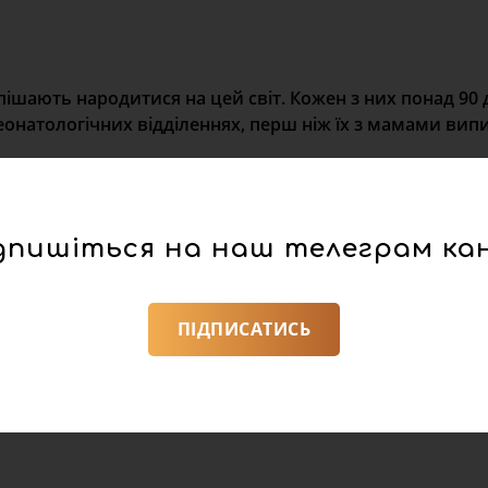
ішають народитися на цей світ. Кожен з них понад 90 д
онатологічних відділеннях, перш ніж їх з мамами вип
дпишіться на наш телеграм ка
ПІДПИСАТИСЬ
йкам, які народжувалися поза Центром. Неонатологічна
 15 діток з різних районів Львівщини.