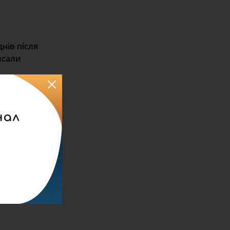
нів після
исали
нал
 бригада