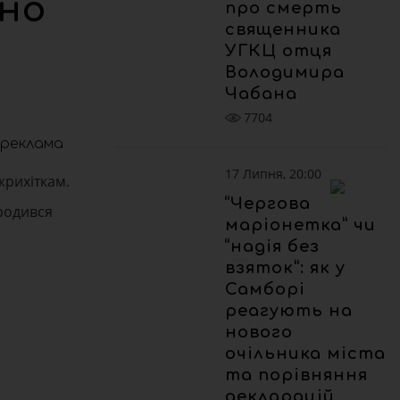
сно
про смерть
священника
УГКЦ отця
Володимира
Чабана
7704
реклама
17 Липня, 20:00
рихіткам.
“Чергова
ародився
маріонетка” чи
“надія без
взяток”: як у
Самборі
реагують на
нового
очільника міста
та порівняння
декларацій