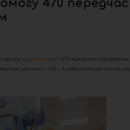
омогу 470 передча
м
го центру
надали допомогу
470 передчасно народженим к
найменшої дівчинки — 550 г. А найкрихітніший хлопчик н