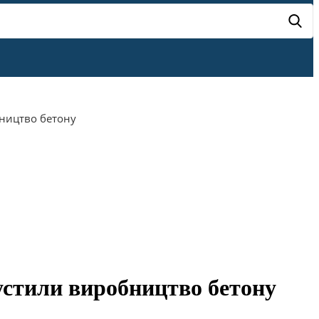
бництво бетону
устили виробництво бетону