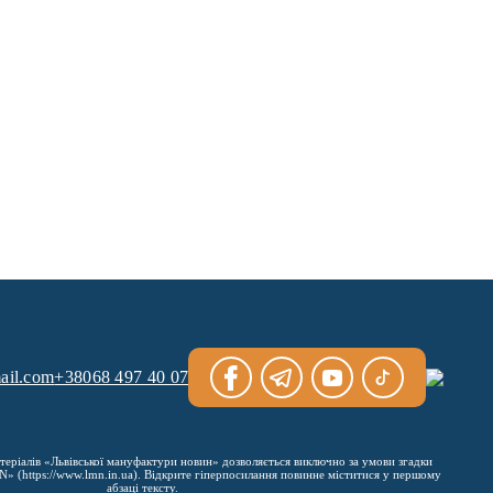
ail.com
+38068 497 40 07
теріалів «Львівської мануфактури новин» дозволяється виключно за умови згадки
 (https://www.lmn.in.ua). Відкрите гіперпосилання повинне міститися у першому
абзаці тексту.