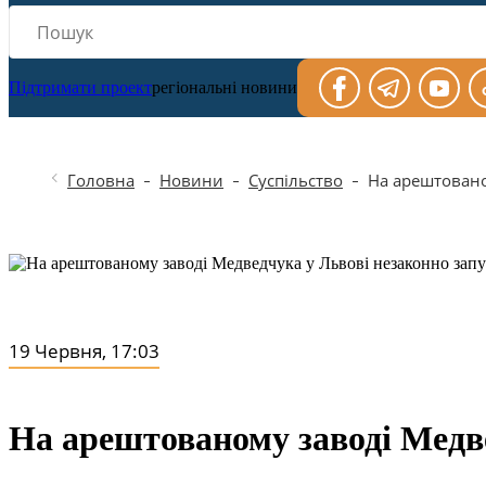
Підтримати проект
регіональні новини
Головна
Новини
Суспільство
На арештовано
19 Червня, 17:03
На арештованому заводі Медв