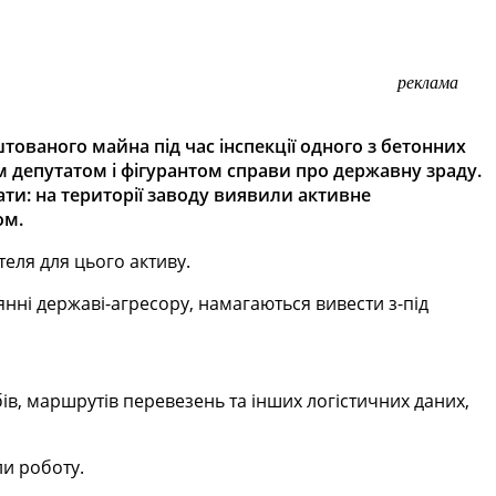
реклама
ованого майна під час інспекції одного з бетонних
 депутатом і фігурантом справи про державну зраду.
ти: на території заводу виявили активне
ом.
еля для цього активу.
янні державі-агресору, намагаються вивести з-під
ів, маршрутів перевезень та інших логістичних даних,
ли роботу.