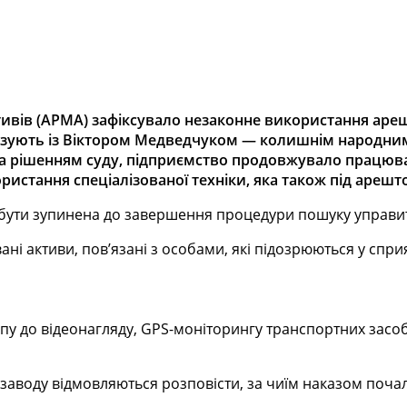
ивів (АРМА) зафіксувало незаконне використання арешт
в’язують із Віктором Медведчуком — колишнім народним
за рішенням суду, підприємство продовжувало працюва
ристання спеціалізованої техніки, яка також під арешт
а бути зупинена до завершення процедури пошуку управит
ні активи, пов’язані з особами, які підозрюються у спри
пу до відеонагляду, GPS-моніторингу транспортних засоб
заводу відмовляються розповісти, за чиїм наказом поча