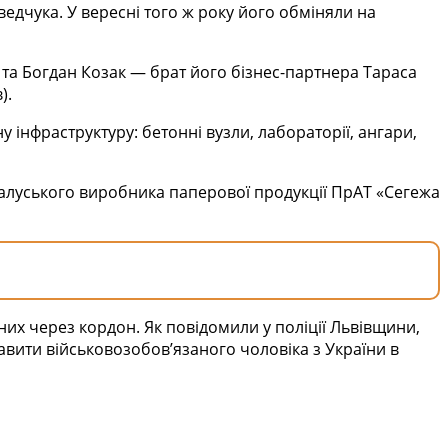
едчука. У вересні того ж року його обміняли на
та Богдан Козак — брат його бізнес-партнера Тараса
).
 інфраструктуру: бетонні вузли, лабораторії, ангари,
алуського виробника паперової продукції ПрАТ «Сегежа
х через кордон. Як повідомили у поліції Львівщини,
авити військовозобов’язаного чоловіка з України в