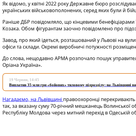
Як відомо, у квітні 2022 року Державне бюро розслідув
українських військовополонених, серед яких були й бійц
Раніше ДБР повідомляло, що кінцевими бенефіціарами Т
Козака. Обом фігурантам заочно повідомлено про підозру 
Завод, про який ідеться, розташований у Львові на вули
офіси та склади. Окремі виробничі потужності розміще
До слова, нещодавно АРМА розпочало пошук управителя
Оріана Україна».
19 Червня, 14:45
Виплатив 35 млн грн «бойових» тиловому підрозділу: на Львівщині в
Нагадаємо, на Львівщині
правоохоронці перекривають к
так, за вказану суму 70-річний мешканець Волинської о
Республіку Молдова через митний перехід в Одеській об