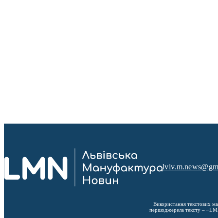
lviv.m.news@gm
Використання текстових ма
першоджерела тексту – «LMN»