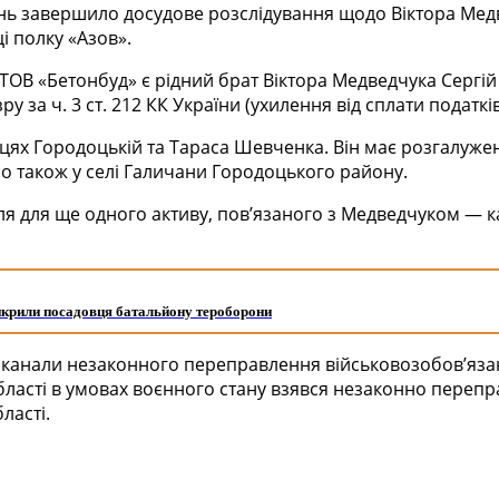
ань завершило досудове розслідування щодо Віктора Медв
і полку «Азов».
ОВ «Бетонбуд» є рідний брат Віктора Медведчука Сергій 
за ч. 3 ст. 212 КК України (ухилення від сплати податків
цях Городоцькій та Тараса Шевченка. Він має розгалужену
но також у селі Галичани Городоцького району.
 для ще одного активу, пов’язаного з Медведчуком — к
икрили посадовця батальйону тероборони
анали незаконного переправлення військовозобов’язани
бласті в умовах воєнного стану взявся незаконно перепр
ласті.