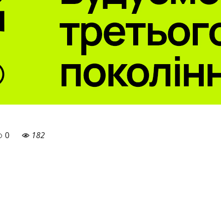
0
182