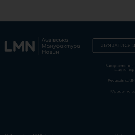
ЗВ’ЯЗАТИСЯ 
Використання т
згадки пер
Редакція «LMN»
Юридична адре