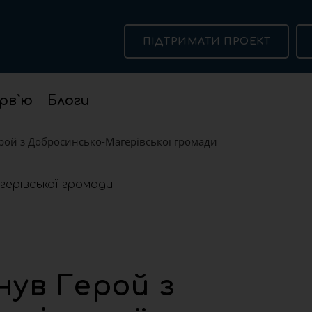
ПІДТРИМАТИ ПРОЕКТ
рв`ю
Блоги
рой з Добросинсько-Магерівської громади
нув Герой з