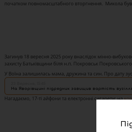
початком повномасштабного вторгнення.
Микола був
Загинув 18 вересня 2025 року внаслідок мінно-вибухов
захисту Батьківщини біля н.п. Покровськ Покровськог
У Воїна залишилась мама, дружина та син. Про дату зу
23 Вересня, 15:45
На Яворівщині підрядник завищив вартість вугілл
Нагадаємо, 17-ті айфони та електронні сигарети: на
кор
Пі