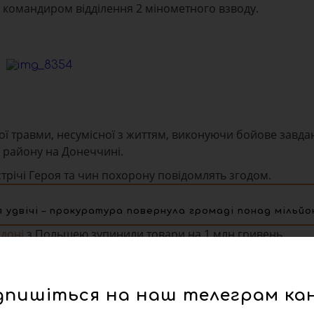
 командиром відділення 2 мінометного взводу.
ої травми, несумісної з життям, виконуючи бойове завда
о району на Донеччині.
стрічі Героя та чин похорону повідомлять згодом.
я удвічі – прокуратура повернула громаді понад мільйо
доні
з Польщею зупинили товари на 1 млн гривень
дпишіться на наш телеграм ка