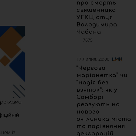
про смерть
священника
УГКЦ отця
Володимира
Чабана
7675
17 Липня, 20:00
“Чергова
маріонетка” чи
“надія без
взяток”: як у
Самборі
реклама
реагують на
нового
фіційній
очільника міста
та порівняння
ьцем із
декларацій