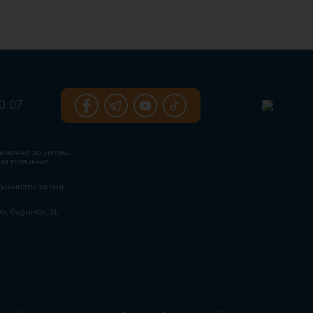
0 07
ключно за умови
ння повинне
льність за їхні
, будинок, 31,