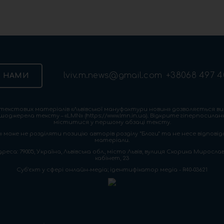
lviv.m.news@gmail.com
+38068 497 4
З НАМИ
екстових матеріалів «Львівської мануфактури новин» дозволяється ви
шоджерела тексту – «LMN» (https://www.lmn.in.ua). Відкрите гіперпосила
міститися у першому абзаці тексту.
 може не розділяти позицію авторів розділу “Блоги” та не несе відповіда
матеріали.
са: 79005, Україна, Львівська обл., місто Львів, вулиця Скорика Мирослава
кабінет, 23
Cуб'єкт у сфері онлайн-медіа; ідентифікатор медіа - R40-03621