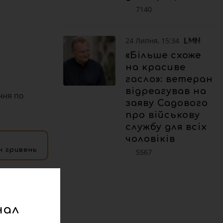
7140
24 Липня, 15:34
«Більше схоже
на красиве
гасло»: ветеран
відреагував на
ння по
заяву Садового
про військову
службу для всіх
чоловіків
н гривень
5567
нал