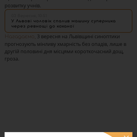
розвитку учнів.
03 Вересня, 10:51
У Львові чоловік спалив машину суперника
через ревнощі до коханої
3 вересня на Львівщині синоптики
Нагадаємо,
прогнозують мінливу хмарність без опадів, лише в
другій половині дня місцями короткочасний дощ,
гроза.