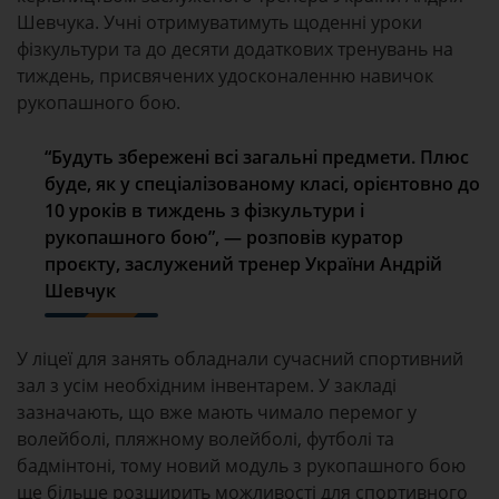
Шевчука. Учні отримуватимуть щоденні уроки
фізкультури та до десяти додаткових тренувань на
тиждень, присвячених удосконаленню навичок
рукопашного бою.
“Будуть збережені всі загальні предмети. Плюс
буде, як у спеціалізованому класі, орієнтовно до
10 уроків в тиждень з фізкультури і
рукопашного бою”, — розповів куратор
проєкту, заслужений тренер України Андрій
Шевчук
У ліцеї для занять обладнали сучасний спортивний
зал з усім необхідним інвентарем. У закладі
зазначають, що вже мають чимало перемог у
волейболі, пляжному волейболі, футболі та
бадмінтоні, тому новий модуль з рукопашного бою
ще більше розширить можливості для спортивного