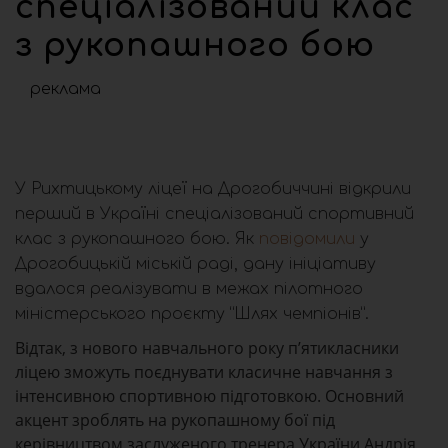
спеціалізований клас
з рукопашного бою
реклама
У Рихтицькому ліцеї на Дрогобиччині відкрили
перший в Україні спеціалізований спортивний
клас з рукопашного бою. Як
повідомили
у
Дрогобицькій міській раді, дану ініціативу
вдалося реалізувати в межах пілотного
міністерського проєкту “Шлях чемпіонів”.
Відтак, з нового навчального року п’ятикласники
ліцею зможуть поєднувати класичне навчання з
інтенсивною спортивною підготовкою. Основний
акцент зроблять на рукопашному бої під
керівництвом заслуженого тренера України Андрія