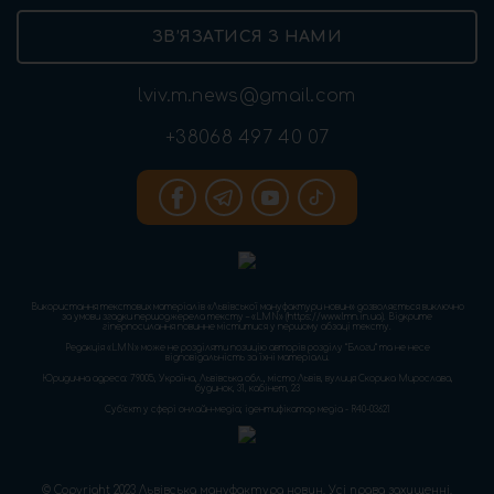
ЗВ’ЯЗАТИСЯ З НАМИ
lviv.m.news@gmail.com
+38068 497 40 07
Використання текстових матеріалів «Львівської мануфактури новин» дозволяється виключно
за умови згадки першоджерела тексту – «LMN» (https://www.lmn.in.ua). Відкрите
гіперпосилання повинне міститися у першому абзаці тексту.
Редакція «LMN» може не розділяти позицію авторів розділу “Блоги” та не несе
відповідальність за їхні матеріали.
Юридична адреса: 79005, Україна, Львівська обл., місто Львів, вулиця Скорика Мирослава,
будинок, 31, кабінет, 23
Cуб'єкт у сфері онлайн-медіа; ідентифікатор медіа - R40-03621
© Copyright 2023 Львівська мануфактура новин. Усі права захищенні.