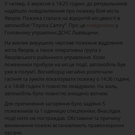
У четвер, 6 вересня о 14:25 годині, до рятувальників
надійшло повідомленння про пожежу біля міста
Яворів. Пожежа сталася на відкритій місцевості в
автомобілі “Toyota Camry”. Про це
повідомили
у
Головному управлінні ДСНС Львівщини.
На виклик вирушило чергове пожежне відділення
міста Яворів, а також оперативна група з
Яворівського районного управління. Коли
пожежники прибули на місце події, автомобіль був
уже в полум’ї. Вогнеборці негайно розпочали
гасіння та зуміли локалізувати пожежу о 14:36 годині,
а о 14:48 годині її повністю ліквідували. На жаль,
автомобіль було повністю знищено вогнем.
Для припинення загоряння було задіяно 5
пожежників та 1 одиницю спецтехніки. Внаслідок
події ніхто не постраждав. Обставини та причину
виникнення пожежі встановлюють правоохоронні
органи.