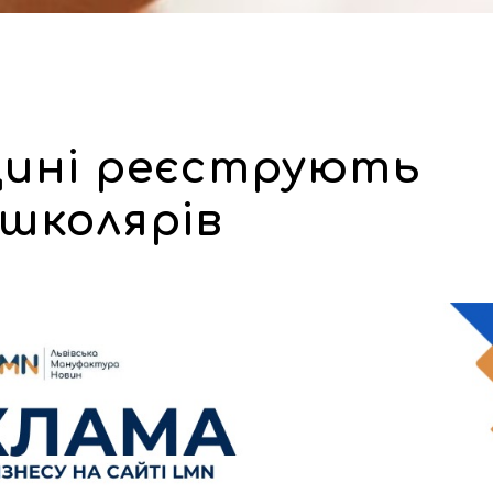
щині реєструють
школярів