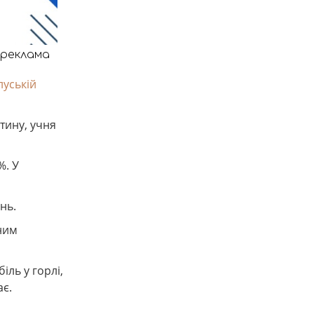
реклама
луській
тину, учня
%. У
нь.
 ним
іль у горлі,
ає.