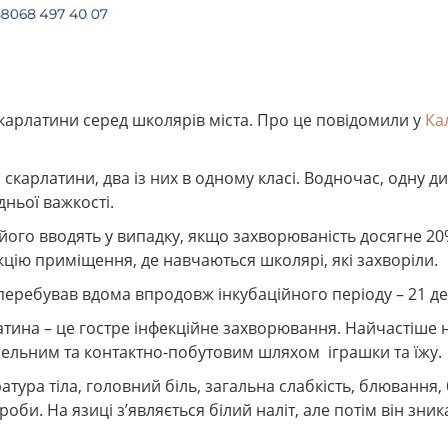
 скарлатини серед школярів міста. Про це повідомили у
Ка
карлатини, два із них в одному класі. Водночас, одну ди
дньої важкості.
його вводять у випадку, якщо захворюваність досягне 20
цію приміщення, де навчаються школярі, які захворіли.
 перебував вдома впродовж інкубаційного періоду – 21 де
атина – це гостре інфекційне захворювання. Найчастіше
апельним та контактно-побутовим шляхом іграшки та їжу.
а тіла, головний біль, загальна слабкість, блювання, б
роби. На язиці з’являється білий наліт, але потім він зник