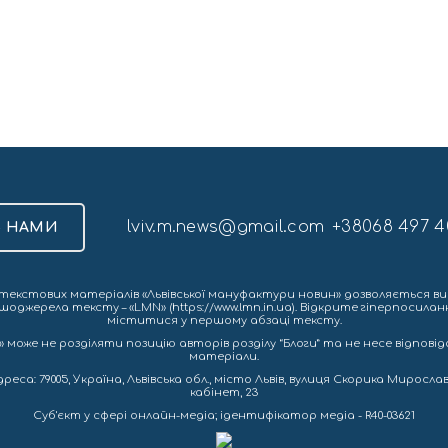
lviv.m.news@gmail.com
+38068 497 4
З НАМИ
екстових матеріалів «Львівської мануфактури новин» дозволяється ви
шоджерела тексту – «LMN» (https://www.lmn.in.ua). Відкрите гіперпосила
міститися у першому абзаці тексту.
 може не розділяти позицію авторів розділу “Блоги” та не несе відповіда
матеріали.
са: 79005, Україна, Львівська обл., місто Львів, вулиця Скорика Мирослава
кабінет, 23
Cуб'єкт у сфері онлайн-медіа; ідентифікатор медіа - R40-03621