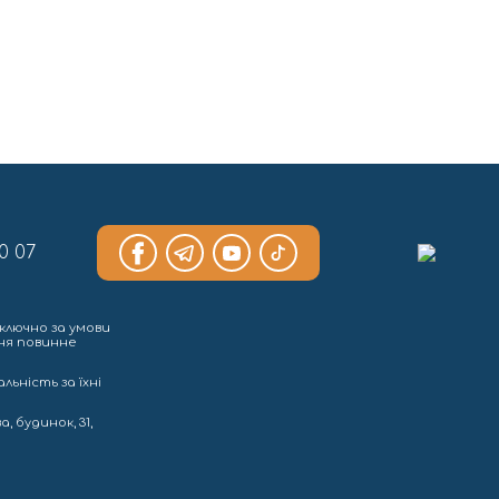
0 07
ключно за умови
ння повинне
льність за їхні
, будинок, 31,