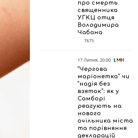
про смерть
священника
УГКЦ отця
Володимира
Чабана
7675
17 Липня, 20:00
“Чергова
маріонетка” чи
“надія без
взяток”: як у
Самборі
реагують на
нового
очільника міста
та порівняння
декларацій