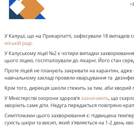
У Калуші, що на Прикарпатті, зафіксували 18 випадків
міській раді.
У Калуському ліцеї №2 є чотири випадки захворювання с
цього ліцею, госпіталізували до лікарні. Його стан сере
Проте ліцей не планують закривати на карантин, адже 
навчальному закладі провели кварцування та дезінфек
Крім того, дирекція школи стежить за тим, аби хворий
У Міністерстві охорони здоров’я
зазначають
, що скарл
хворіють саме діти. Недуга передається повітряно-кр
Симптомами цього захворювання є: підвищена температур
сухість шкіри та висип, який з’являється на 1-2 день хво