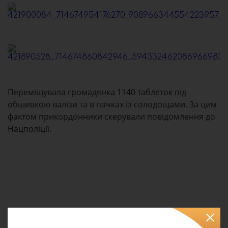
Переміщувала громадянка 1140 таблеток під
обшивкою валізи та в пачках із солодощами. За цим
фактом прикордонники скерували повідомлення до
Нацполіції.