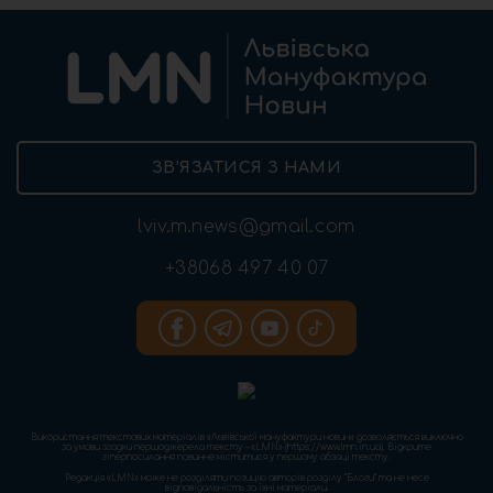
ЗВ’ЯЗАТИСЯ З НАМИ
lviv.m.news@gmail.com
+38068 497 40 07
Використання текстових матеріалів «Львівської мануфактури новин» дозволяється виключно
за умови згадки першоджерела тексту – «LMN» (https://www.lmn.in.ua). Відкрите
гіперпосилання повинне міститися у першому абзаці тексту.
Редакція «LMN» може не розділяти позицію авторів розділу “Блоги” та не несе
відповідальність за їхні матеріали.