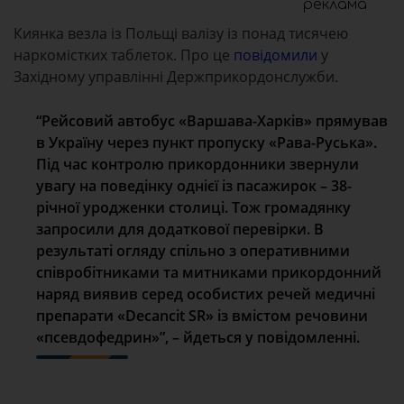
реклама
Киянка везла із Польщі валізу із понад тисячею
наркомістких таблеток. Про це
повідомили
у
Західному управлінні Держприкордонслужби.
“Рейсовий автобус «Варшава-Харків» прямував
в Україну через пункт пропуску «Рава-Руська».
Під час контролю прикордонники звернули
увагу на поведінку однієї із пасажирок – 38-
річної уродженки столиці. Тож громадянку
запросили для додаткової перевірки. В
результаті огляду спільно з оперативними
співробітниками та митниками прикордонний
наряд виявив серед особистих речей медичні
препарати «Decancit SR» із вмістом речовини
«псевдофедрин»”, – йдеться у повідомленні.