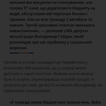
питання ми висували на голосуваннях, але
голова ТГ каже, що
додаткового
бюджет
у
на
водія, обслуговуючий персонал б
ензин і
тд
немає
. Але на всю громаду 2 автобуси то
замало. Третій школярик помітно зменшить
навантаження
», — розповів LMN депутат
міської ради Володимир Гойдик, який
розповідав про цю проблему у соціальних
мережах.
Натомість голова громади Ігор Черевичник у
коментарі LMN зазначив, що у ситуації винні
депутати з однієї політсил. Мовляв кошти можна
було б знайти, отримізувавши освітній процес. А
депутати цієї сили, до якої й належить Володимир, не
підтримали таке рішення.
«
У громаді немає бюджетних призначень.
Якби