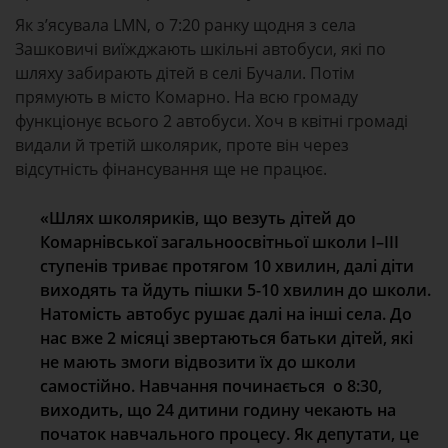
Як зʼясувала LMN, о 7:20 ранку щодня з села
Зашковичі виїжджають шкільні автобуси, які по
шляху забирають дітей в селі Бучали. Потім
прямують в місто Комарно. На всю громаду
функціонує всього 2 автобуси. Хоч в квітні громаді
видали й третій школярик, проте він через
відсутність фінансування ще не працює.
«
Шлях школяриків, що везуть дітей до
Комарнівської
загальноосвітньої школи
I
–
III
ступенів
триває
протягом 10 хвилин
, далі діти
виходять та йдуть пішки 5-10 хвилин
до школи
.
Натомість автобус рушає далі на інші села
.
До
нас вже 2 місяці звертаються батьки дітей, які
не мають змоги відвозити їх до школи
самостійно. Навчання починається о 8:30,
виходить, що 24 дитини
годину чекають на
початок навчального процесу. Як депутати, це