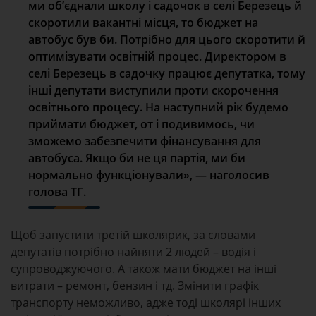
ми
об’єднали
школу і садочок в селі
Березець
й
скоротили
вакантні місця
, то бюджет на
автобус був би.
Потрібно для цього скоротити й
оптимізувати освітній процес.
Д
иректором в
селі
Березець
в садочку
працює депутатка, тому
інші депутати
виступили
проти
скорочення
освітнього процесу
. На наступний рік будемо
приймати бюджет, от і подивимось, чи
зможемо забезпечити фінансування для
автобуса. Якщо би не ця партія
, ми би
нормально функціонували
», —
наголосив
голова ТГ.
Щоб запустити третій школярик, за словами
депутатів потрібно найняти 2 людей – водія і
супроводжуючого. А також мати бюджет на інші
витрати – ремонт, бензин і тд. Змінити графік
транспорту неможливо, адже тоді школярі інших