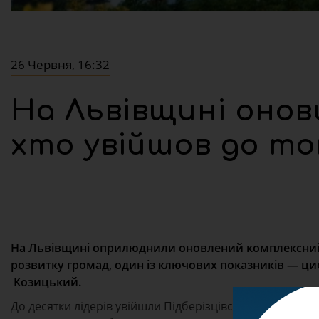
26 Червня, 16:32
На Львівщині онов
хто увійшов до то
На Львівщині оприлюднили оновлений комплексний р
розвитку громад, один із ключових показників — ци
Козицький.
До десятки лідерів увійшли Підберізцівська, Львівська