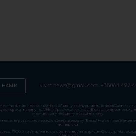
lviv.m.news@gmail.com
+38068 497 4
З НАМИ
екстових матеріалів «Львівської мануфактури новин» дозволяється ви
шоджерела тексту – «LMN» (https://www.lmn.in.ua). Відкрите гіперпосила
міститися у першому абзаці тексту.
 може не розділяти позицію авторів розділу “Блоги” та не несе відповіда
матеріали.
са: 79005, Україна, Львівська обл., місто Львів, вулиця Скорика Мирослава
кабінет, 23