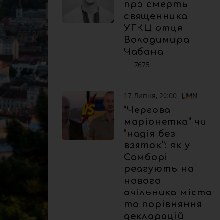
про смерть
священника
УГКЦ отця
Володимира
Чабана
7675
17 Липня, 20:00
“Чергова
маріонетка” чи
“надія без
взяток”: як у
Самборі
реагують на
нового
очільника міста
та порівняння
декларацій