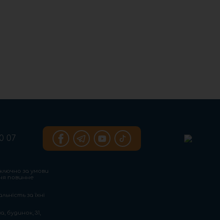
0 07
ключно за умови
ння повинне
льність за їхні
, будинок, 31,