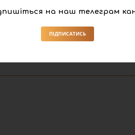
 громади.
дпишіться на наш телеграм ка
ема, середній індекс цифрової трансформації громад на
бластей України. Найвищі показники мають Давидівська,
ПІДПИСАТИСЬ
, наповнення Національного геопорталу, внесення місто
я системи моніторингу енергоспоживання uMuni.
ромади можна
переглянути за посиланням
.