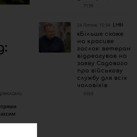
7139
24 Липня, 15:34
«Більше схоже
на красиве
:
гасло»: ветеран
відреагував на
заяву Садового
про військову
службу для всіх
чоловіків
5563
реклама
напрями
Максим
ківська,