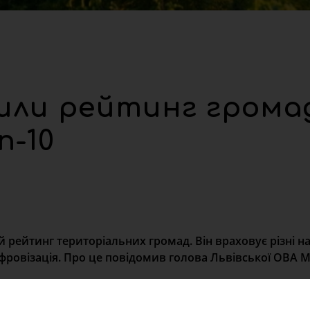
или рейтинг громад
п-10
ейтинг територіальних громад. Він враховує різні 
фровізація. Про це повідомив голова Львівської ОВА 
, Пустомитівська, Новороздільська, Новояричівська, Солон