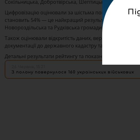
Сокільницька, Добротвірська, Шептицька та Рудківська
Пі
Цифровізацію оцінювали за шістьма показниками. Зокр
становить 54% — це найкращий результат серед усіх о
Новороздільська та Рудківська громади.
Також оцінювали відкритість даних, верифікацію адрес
документації до державного кадастру та використанн
Детальні результати рейтингу та показники кожної г
26 Червня, 15:21
З полону повернулося 160 українських військових