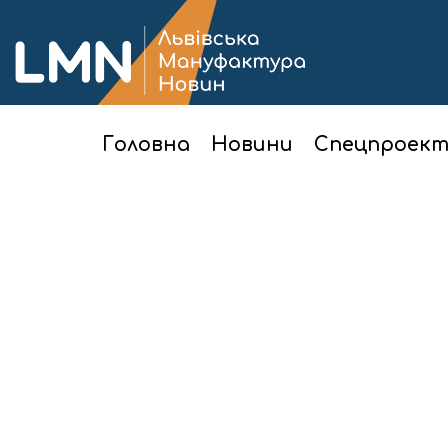
Головна
Новини
Спецпроек
Головна
Новини
Суспільство
На Львівщині оновили рейтинг громад: 