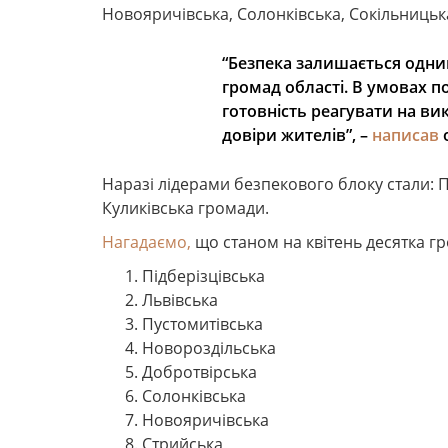
Новояричівська, Солонківська, Сокільницьк
“Безпека залишається одн
громад області. В умовах 
готовність реагувати на вик
довіри жителів”, –
написав
Наразі лідерами безпекового блоку стали: П
Куликівська громади.
Нагадаємо,
що станом на квітень десятка гр
Підберізцівська
Львівська
Пустомитівська
Новороздільська
Добротвірська
Солонківська
Новояричівська
Стрийська