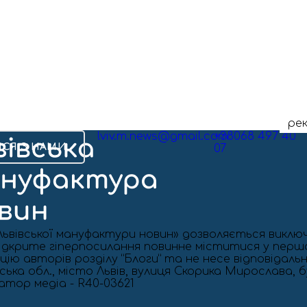
ре
lviv.m.news@gmail.com
+38068 497 40
ИСЯ З НАМИ
07
ьвівської мануфактури новин» дозволяється виклю
. Відкрите гіперпосилання повинне міститися у пер
ію авторів розділу “Блоги” та не несе відповідальн
ька обл., місто Львів, вулиця Скорика Мирослава, бу
катор медіа - R40-03621