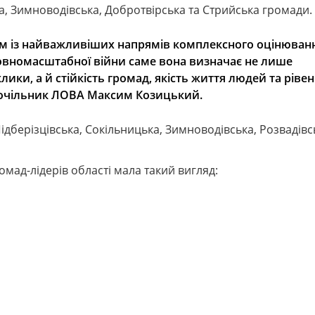
а, Зимноводівська, Добротвірська та Стрийська громади.
им із найважливіших напрямів комплексного оцінюван
повномасштабної війни саме вона визначає не лише
лики, а й стійкість громад, якість життя людей та ріве
очільник ЛОВА Максим Козицький.
ідберізцівська, Сокільницька, Зимноводівська, Розвадівс
омад-лідерів області мала такий вигляд: