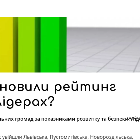
оновили рейтинг
лідерах?
ьних громад за показниками розвитку та безпеки. Лі
рекл
 увійшли Львівська, Пустомитівська, Новороздільська,