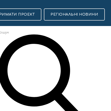
РИМАТИ ПРОЕКТ
РЕГІОНАЛЬНІ НОВИНИ
Популярні
13 Липня, 10:23
Стало відомо про
смерть священника
УГКЦ отця Володимира
Чабана
7700
17 Липня, 20:00
“Чергова
маріонетка” чи “надія