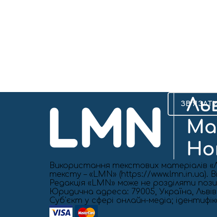
ЗВ’ЯЗАТ
Використання текстових матеріалів «Л
тексту – «LMN» (https://www.lmn.in.ua)
Редакція «LMN» може не розділяти позиц
Юридична адреса: 79005, Україна, Львівс
Cуб'єкт у сфері онлайн-медіа; ідентифі