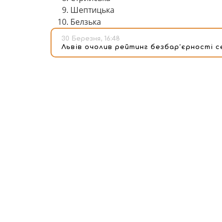
Шептицька
Белзька
30 Березня, 16:48
Львів очолив рейтинг безбар’єрності с