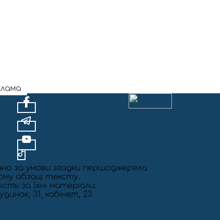
клама
чно за умови згадки першоджерела
шому абзаці тексту.
ість за їхні матеріали.
динок, 31, кабінет, 23