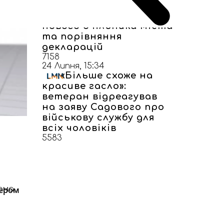
без взяток”: як у
Самборі реагують на
нового очільника міста
та порівняння
декларацій
7158
24 Липня, 15:34
«Більше схоже на
красиве гасло»:
ветеран відреагував
на заяву Садового про
військову службу для
всіх чоловіків
5583
дером
ама