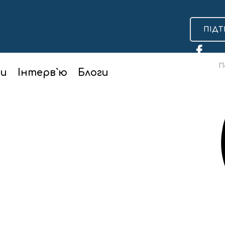
ПІДТ
ти
Інтерв`ю
Блоги
хто в лідерах?