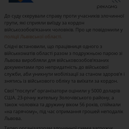
реклама
До суду скерували справу проти учасників злочинної
групи, які сприяли виїзду за кордон
військозобов’язаних чоловіків. Про це повідомили у
поліції Львівської області.
Слідчі встановили, що працівниця одного з
військкоматів області разом з подружньою парою зі
Львова виробляли для військовозобов’язаних
документами про непридатність до військової
служби, аби уникнути мобілізації за станом здоров’я і
знятись із військового обліку та виїхати за кордон.
Свої “послуги” організатори оцінили у 5000 доларів
США. 23-річну жительку Золочівського району, а
також чоловіка та дружину віком 56 років, спіймали
«на гарячому», під час отримання грошей неподалік
Львова.
Тепер організаторам злочинної схеми загрожує