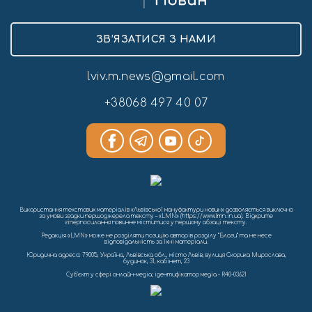
ЗВ’ЯЗАТИСЯ З НАМИ
lviv.m.news@gmail.com
+38068 497 40 07
Використання текстових матеріалів «Львівської мануфактури новин» дозволяється виключно
за умови згадки першоджерела тексту – «LMN» (https://www.lmn.in.ua). Відкрите
гіперпосилання повинне міститися у першому абзаці тексту.
Редакція «LMN» може не розділяти позицію авторів розділу “Блоги” та не несе
відповідальність за їхні матеріали.
Юридична адреса: 79005, Україна, Львівська обл., місто Львів, вулиця Скорика Мирослава,
будинок, 31, кабінет, 23
Cуб'єкт у сфері онлайн-медіа; ідентифікатор медіа - R40-03621