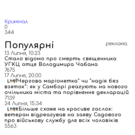
Кримінал
0
344
Популярні
реклама
13 Липня, 10:23
Стало відомо про смерть священника
УГКЦ отця Володимира Чабана
7675
17 Липня, 20:00
“Чергова маріонетка” чи “надія без
взяток”: як у Самборі реагують на нового
очільника міста та порівняння декларацій
7139
24 Липня, 15:34
«Більше схоже на красиве гасло»:
ветеран відреагував на заяву Садового
про військову службу для всіх чоловіків
5563