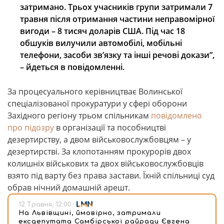
затримано. Трьох учасників групи затримали 7
травня після отримання частини неправомірної
вигоди – 8 тисяч доларів США. Під час 18
обшуків вилучили автомобілі, мобільні
телефони, засоби зв’язку та інші речові докази”,
– йдеться в повідомленні.
За процесуального керівництває Волинської
спеціалізованої прокуратури у сфері оборони
Західного регіону трьом спільникам
повідомлено
про підозру
в організації та пособництві
дезертирству, а двом військовослужбовцям – у
дезертирстві. За клопотанням прокурорів двох
колишніх військових та двох військовослужбовців
взято під варту без права застави. Їхній спільниці суд
обрав нічний домашній арешт.
12 Травня, 12:00
На Львівщині, ймовірно, затримали
ексдепутата Самбірської райради Євгена