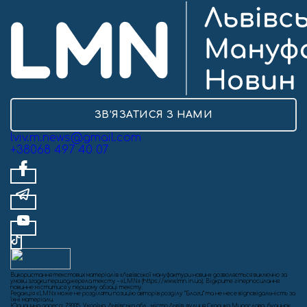
ЗВ’ЯЗАТИСЯ З НАМИ
lviv.m.news@gmail.com
+38068 497 40 07
Використання текстових матеріалів «Львівської мануфактури новин» дозволяється виключно за
умови згадки першоджерела тексту – «LMN» (https://www.lmn.in.ua). Відкрите гіперпосилання
повинне міститися у першому абзаці тексту.
Редакція «LMN» може не розділяти позицію авторів розділу “Блоги” та не несе відповідальність за
їхні матеріали.
Юридична адреса: 79005, Україна, Львівська обл., місто Львів, вулиця Скорика Мирослава, будинок,