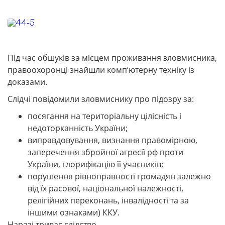
Під час обшуків за місцем проживання зловмисника,
правоохоронці знайшли комп’ютерну техніку із
доказами.
Слідчі повідомили зловмиснику про підозру за:
посягання на територіальну цілісність і
недоторканність України;
виправдовування, визнання правомірною,
заперечення збройної агресії рф проти
України, глорифікацію її учасників;
порушення рівноправності громадян залежно
від їх расової, національної належності,
релігійних переконань, інвалідності та за
іншими ознаками) ККУ.
Наразі триває слідство.