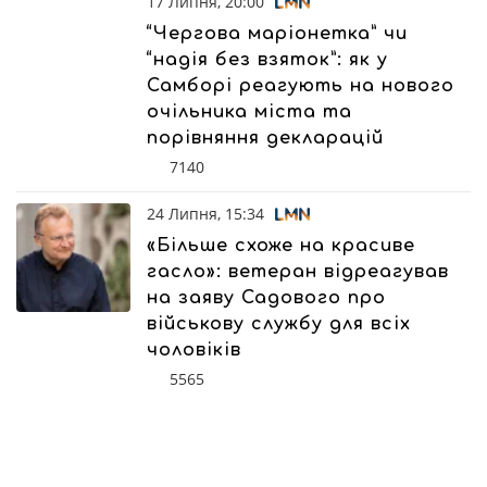
17 Липня, 20:00
“Чергова маріонетка” чи
“надія без взяток”: як у
Самборі реагують на нового
очільника міста та
порівняння декларацій
7140
24 Липня, 15:34
«Більше схоже на красиве
гасло»: ветеран відреагував
на заяву Садового про
військову службу для всіх
чоловіків
5565