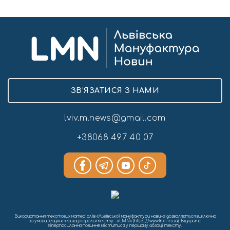
ЗВ’ЯЗАТИСЯ З НАМИ
lviv.m.news@gmail.com
+38068 497 40 07
Використання текстових матеріалів «Львівської мануфактури новин» дозволяється виключно
за умови згадки першоджерела тексту – «LMN» (https://www.lmn.in.ua). Відкрите
гіперпосилання повинне міститися у першому абзаці тексту.