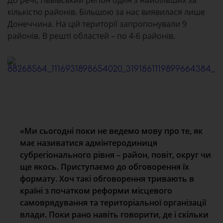
До речі, Львівський регіон один з найбільших за
кількістю районів. Більшою за нас виявилася лише
Донеччина. На цій території запропонували 9
районів. В решті областей – по 4-6 районів.
«Ми сьогодні поки не ведемо мову про те, як
має називатися адмінтеродиниця
субрегіонального рівня – район, повіт, округ чи
ще якось. Приступаємо до обговорення їх
формату. Хоч такі обговорення тривають в
країні з початком реформи місцевого
самоврядування та територіальної організації
влади. Поки рано навіть говорити, де і скільки