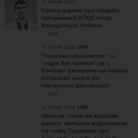
13 Липня, 10:23
Стало відомо про смерть
священника УГКЦ отця
Володимира Чабана
7654
17 Липня, 20:00
“Чергова маріонетка” чи
“надія без взяток”: як у
Самборі реагують на нового
очільника міста та
порівняння декларацій
7127
24 Липня, 15:34
«Більше схоже на красиве
гасло»: ветеран відреагував
на заяву Садового про