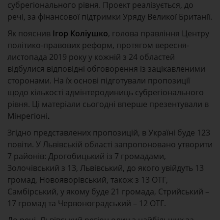
субрегіонального рівня. Проект реалізується, до
речі, за фінансової підтримки Уряду Великої Британії.
Як пояснив
Ігор Коліушко
, голова правління Центру
політико-правових реформ, протягом вересня-
листопада 2019 року у кожній з 24 областей
відбулися відповідні обговорення із зацікавленими
сторонами. На їх основі підготували пропозиції
щодо кількості адмінтеродиниць субрегіонального
рівня. Ці матеріали сьогодні вперше презентували в
Мінрегіоні
.
Згідно представлених пропозицій, в Україні буде 123
повіти. У Львівській області запропоновано утворити
7 районів: Дрогобицький із 7 громадами,
Золочівський з 13, Львівський, до якого увійдуть 13
громад, Новояворівський, також з 13 ОТГ,
Самбірський, у якому буде 21 громада, Стрийський –
17 громад та Червоноградський – 12 ОТГ.