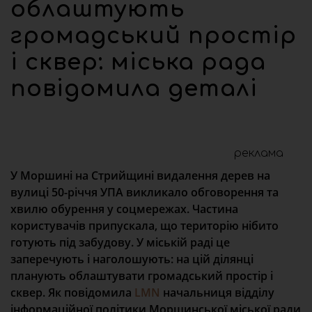
облаштують
громадський простір
і сквер: міська рада
повідомила деталі
реклама
У Моршині на Стрийщині видалення дерев на
вулиці 50-річчя УПА викликало обговорення та
хвилю обурення у соцмережах. Частина
користувачів припускала, що територію нібито
готують під забудову. У міській раді це
заперечують і наголошують: на цій ділянці
планують облаштувати громадський простір і
сквер. Як повідомила
LMN
начальниця відділу
інформаційної політики Моршинської міської ради