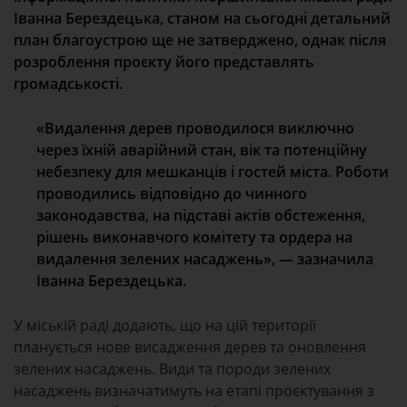
Іванна Берездецька, станом на сьогодні детальний
план благоустрою ще не затверджено, однак після
розроблення проєкту його представлять
громадськості.
«Видалення дерев проводилося виключно
через їхній аварійний стан, вік та потенційну
небезпеку для мешканців і гостей міста. Роботи
проводились відповідно до чинного
законодавства, на підставі актів обстеження,
рішень виконавчого комітету та ордера на
видалення зелених насаджень», — зазначила
Іванна Берездецька.
У міській раді додають, що на цій території
планується нове висадження дерев та оновлення
зелених насаджень. Види та породи зелених
насаджень визначатимуть на етапі проєктування з