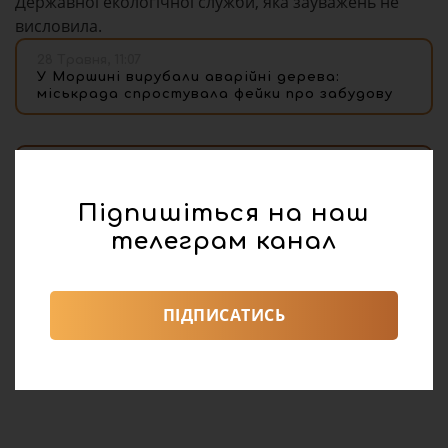
Державної екологічної служби, яка зауважень не
висловила.
28 Травня, 11:07
У Моршині вирубали аварійні дерева:
міськрада спростувала фейки про забудову
Адріана Карапінка
Підпишіться на наш
телеграм канал
ПІДПИСАТИСЬ