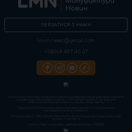
ЗВ’ЯЗАТИСЯ З НАМИ
lviv.m.news@gmail.com
+38068 497 40 07
Використання текстових матеріалів «Львівської мануфактури новин» дозволяється виключно
за умови згадки першоджерела тексту – «LMN» (https://www.lmn.in.ua). Відкрите
гіперпосилання повинне міститися у першому абзаці тексту.
Редакція «LMN» може не розділяти позицію авторів розділу “Блоги” та не несе
відповідальність за їхні матеріали.
Юридична адреса: 79005, Україна, Львівська обл., місто Львів, вулиця Скорика Мирослава,
будинок, 31, кабінет, 23
Cуб'єкт у сфері онлайн-медіа; ідентифікатор медіа - R40-03621