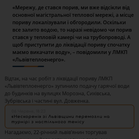
«Мережу, де стався порив, ми вже відсікли від
основної магістральної теплової мережі, а місце
пориву локалізували і обгородили. Оскільки
все залито водою, то наразі невідомо чи порив
стався у тепловій камері чи на трубопроводі. А
щоб приступити до ліквідації пориву спочатку
маємо викачати воду», – повідомили у ЛМКП
«Львівтеплоенерго».
Відтак, на час робіт з ліквідації пориву ЛМКП
«Львівтеплоенерго» зупинило подачу гарячої води
до будинків на вулицях Морозна, Сихівська,
Зубрівська і частині вул. Довженка.
06 Червня, 18:23
«Нескорені» зі Львівщини перемогли на
турнірі з настільного тенісу
Нагадаємо, 22-річний львівʼянин торгував