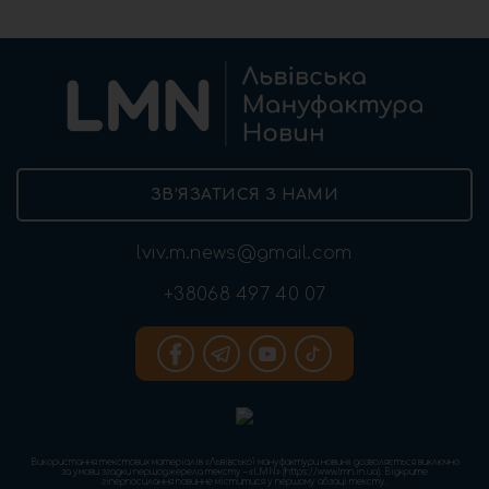
ЗВ’ЯЗАТИСЯ З НАМИ
lviv.m.news@gmail.com
+38068 497 40 07
Використання текстових матеріалів «Львівської мануфактури новин» дозволяється виключно
за умови згадки першоджерела тексту – «LMN» (https://www.lmn.in.ua). Відкрите
гіперпосилання повинне міститися у першому абзаці тексту.